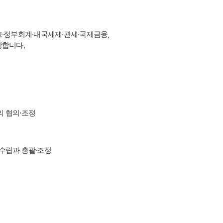
고·정부회계·내국세제·관세·국제금융,
장합니다.
의 협의·조정
수립과 총괄·조정