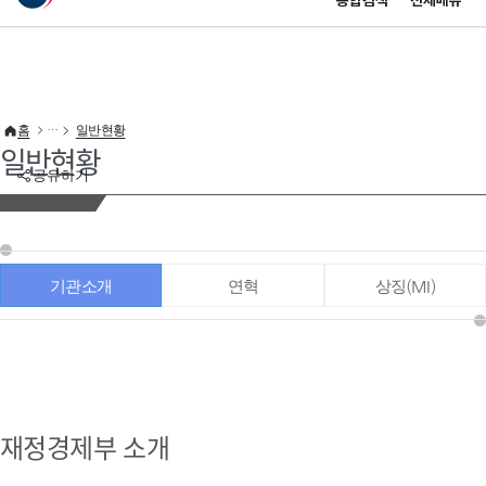
통합검색
전체메뉴
이 누리집은 대한민국 공식 전자정부 누리집입니다.
바로가기 메뉴
홈
일반현황
일반현황
공유하기
기관소개
연혁
상징(MI)
재정경제부 소개