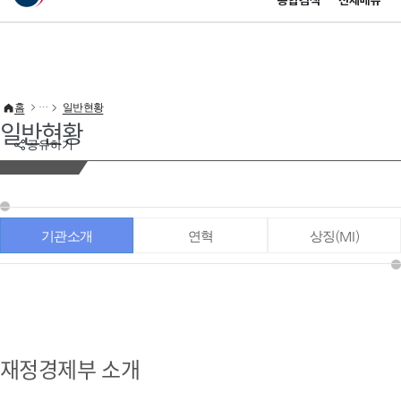
통합검색
전체메뉴
이 누리집은 대한민국 공식 전자정부 누리집입니다.
바로가기 메뉴
홈
일반현황
일반현황
공유하기
기관소개
연혁
상징(MI)
재정경제부 소개