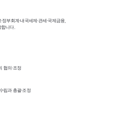
고·정부회계·내국세제·관세·국제금융,
장합니다.
의 협의·조정
수립과 총괄·조정