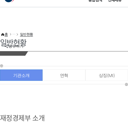
통합검색
전체메뉴
이 누리집은 대한민국 공식 전자정부 누리집입니다.
바로가기 메뉴
홈
일반현황
일반현황
공유하기
기관소개
연혁
상징(MI)
재정경제부 소개