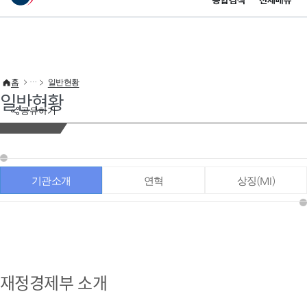
통합검색
전체메뉴
이 누리집은 대한민국 공식 전자정부 누리집입니다.
바로가기 메뉴
홈
일반현황
일반현황
공유하기
기관소개
연혁
상징(MI)
재정경제부 소개