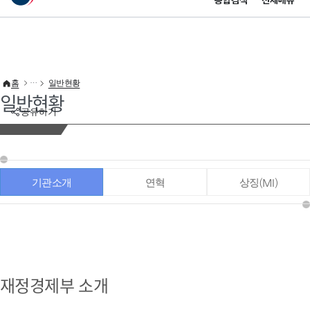
통합검색
전체메뉴
이 누리집은 대한민국 공식 전자정부 누리집입니다.
바로가기 메뉴
홈
일반현황
일반현황
공유하기
기관소개
연혁
상징(MI)
재정경제부 소개