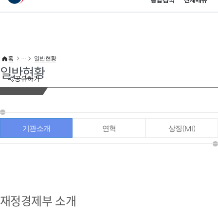
통합검색
전체메뉴
이 누리집은 대한민국 공식 전자정부 누리집입니다.
바로가기 메뉴
홈
일반현황
일반현황
공유하기
기관소개
연혁
상징(MI)
재정경제부 소개