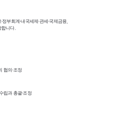
고·정부회계·내국세제·관세·국제금융,
장합니다.
의 협의·조정
수립과 총괄·조정