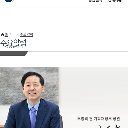
통합검색
전체메뉴
이 누리집은 대한민국 공식 전자정부 누리집입니다.
바로가기 메뉴
홈
주요약력
주요약력
공유하기