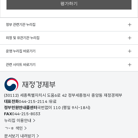
정부 관련기관 누리집
외청 및 유관기관 누리집
운영 누리집 바로가기
관련 사이트 바로가기
(30112) 세종특별자치시 도움6로 42 정부세종청사 중앙동 재정경제부
대표전화
044-215-2114
유료
정부민원안내콜센터
국번없이
110
(평일 9시~18시)
FAX
044-215-8033
누리집 이용안내
ㄱ~ㅎ 색인
문서보기 내려받기