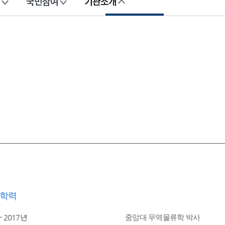
국민참여
기관소개
학력
- 2017년
중앙대 무역물류학 박사