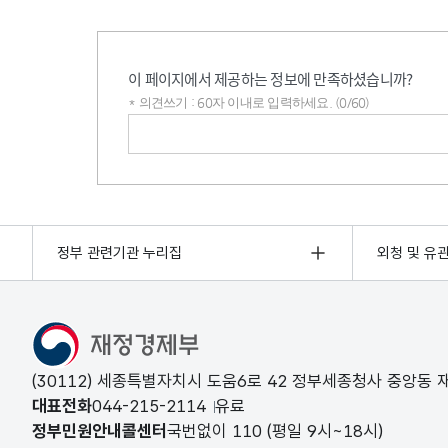
이 페이지에서 제공하는 정보에 만족하셨습니까?
* 의견쓰기 : 60자 이내로 입력하세요. (0/60)
의견쓰기
정부 관련기관 누리집
외청 및 유
(30112) 세종특별자치시 도움6로 42 정부세종청사 중앙동
대표전화
044-215-2114
유료
정부민원안내콜센터
국번없이
110
(평일 9시~18시)