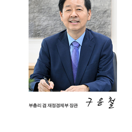
구
부총리 겸 재정경제부 장관
윤
철