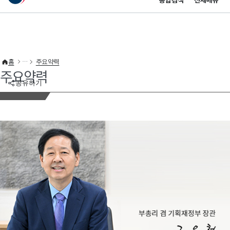
통합검색
전체메뉴
이 누리집은 대한민국 공식 전자정부 누리집입니다.
바로가기 메뉴
홈
주요약력
주요약력
공유하기