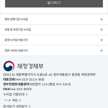
정부 관련기관 누리집
외청 및 유관기관 누리집
운영 누리집 바로가기
관련 사이트 바로가기
(30112) 세종특별자치시 도움6로 42 정부세종청사 중앙동 재정경제부
대표전화
044-215-2114
유료
정부민원안내콜센터
국번없이
110
(평일 9시~18시)
FAX
044-215-8033
누리집 이용안내
ㄱ~ㅎ 색인
문서보기 내려받기