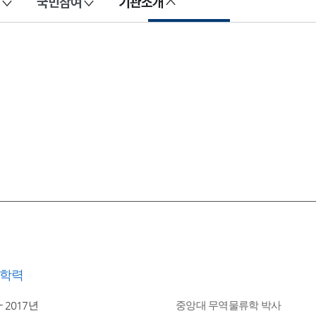
국민참여
기관소개
학력
- 2017년
중앙대 무역물류학 박사