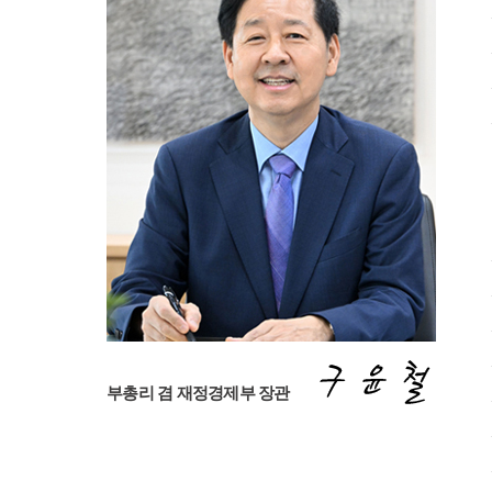
구
부총리 겸 재정경제부 장관
윤
철