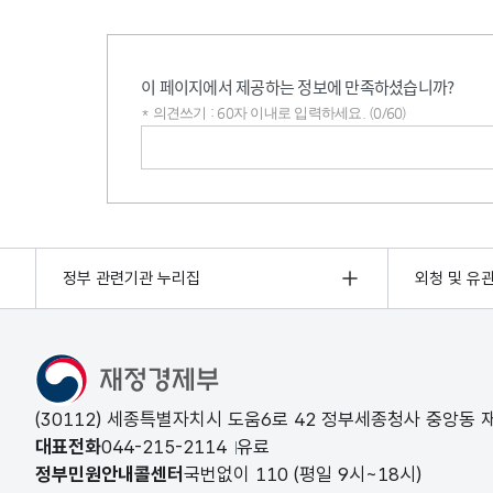
이 페이지에서 제공하는 정보에 만족하셨습니까?
* 의견쓰기 : 60자 이내로 입력하세요. (0/60)
의견쓰기
정부 관련기관 누리집
외청 및 유
(30112) 세종특별자치시 도움6로 42 정부세종청사 중앙동
대표전화
044-215-2114
유료
정부민원안내콜센터
국번없이
110
(평일 9시~18시)