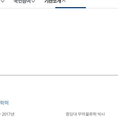
국민참여
기관소개
학력
- 2017년
중앙대 무역물류학 박사