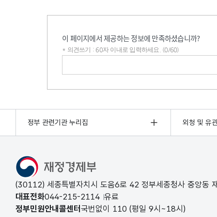
이 페이지에서 제공하는 정보에 만족하셨습니까?
* 의견쓰기 : 60자 이내로 입력하세요. (0/60)
의견쓰기
정부 관련기관 누리집
외청 및 유
(30112) 세종특별자치시 도움6로 42 정부세종청사 중앙동
대표전화
044-215-2114
유료
정부민원안내콜센터
국번없이
110
(평일 9시~18시)