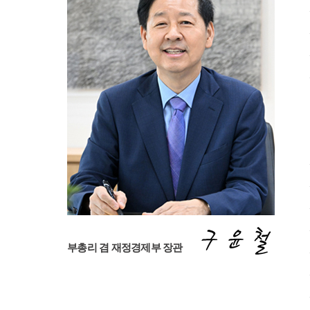
구
부총리 겸 재정경제부 장관
윤
철