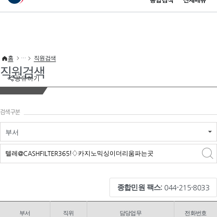
통합검색
전체메뉴
이 누리집은 대한민국 공식 전자정부 누리집입니다.
바로가기 메뉴
홈
직원검색
직원검색
공유하기
검색구분
부서
검색
검색
어 입력
구분 선택
종합민원 팩스:
044-215-8033
부서
직위
담당업무
전화번호