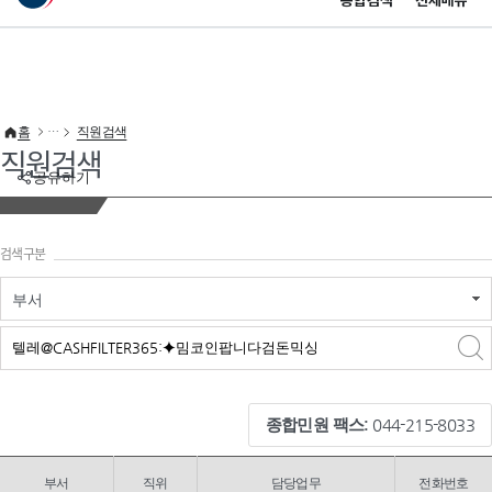
통합검색
전체메뉴
이 누리집은 대한민국 공식 전자정부 누리집입니다.
바로가기 메뉴
홈
직원검색
직원검색
공유하기
검색구분
부서
검색
검색
어 입력
구분 선택
종합민원 팩스:
044-215-8033
부서
직위
담당업무
전화번호