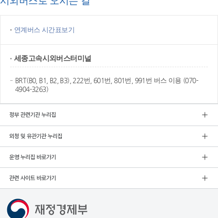
시외버스로 오시는 길
연계버스 시간표보기
세종고속
시외버스터미널
BRT(B0, B1, B2, B3), 222번, 601번, 801번, 991번 버스 이용 (070-
4904-3263)
정부 관련기관 누리집
외청 및 유관기관 누리집
운영 누리집 바로가기
관련 사이트 바로가기