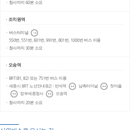
청사까지 60분 소요
조치원역
다
버스터미널
음
550번, 551번, 601번, 991번, 801번, 1000번 버스 이용
청사까지 30분 소요
오송역
BRT(B1, B2) 또는 751번 버스 이용
↔
↔
세종시 BRT 노선안내(B2) : 반석역
남측터미널
첫마을
↔
↔
정부세종청사
오송역
청사까지 20분 소요