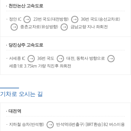
천안논산 고속도로
다
다
정안 IC
23번 국도(대전방향)
36번 국도(송선교차로)
음
음
다
다
종촌교차로(유성방향)
금남교량 지나 좌회전
음
음
당진상주 고속도로
다
다
다
서세종 IC
36번 국도
대전, 동학사 방향으로
음
음
음
세종1로 3.75km 가량 직진후 좌회전
기차로 오시는 길
대전역
다
지하철 승차(반석행)
반석역(6번출구) [BRT환승] B2 버스이용
음