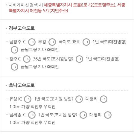
내비게이션 검색 시
세종특별자치시 도움6로 42(도로명주소), 세종
특별자치시 어진동 572(지번주소)
경부고속도로
다
다
다
남청주 IC
부강
국지도 98호
1번 국도(대전방향)
음
음
음
다
금남교량 지나 좌회전
음
다
다
청주IC
36번 국도(조치원방향)
1번 국도(대전방향)
음
음
다
금남교량 지나 좌회전
음
호남고속도로
다
다
다
유성 IC
1번 국도(조치원 방향)
대평리
음
음
음
1.0km 가량 직진후 우회전
다
다
다
남세종 IC
1번 국도(조치원 방향)
대평리
음
음
음
1.0km 가량 직진후 우회전