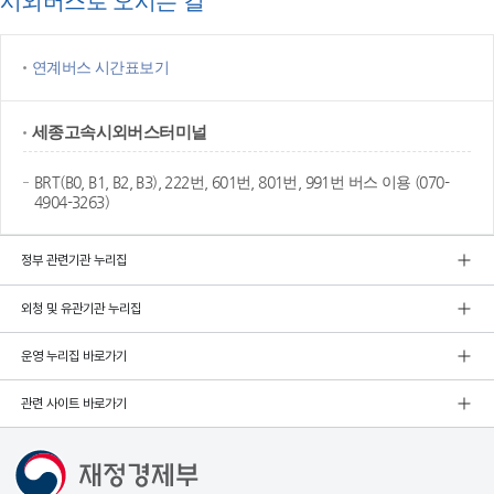
시외버스로 오시는 길
연계버스 시간표보기
세종고속
시외버스터미널
BRT(B0, B1, B2, B3), 222번, 601번, 801번, 991번 버스 이용 (070-
4904-3263)
정부 관련기관 누리집
외청 및 유관기관 누리집
운영 누리집 바로가기
관련 사이트 바로가기