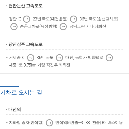
천안논산 고속도로
다
다
정안 IC
23번 국도(대전방향)
36번 국도(송선교차로)
음
음
다
다
종촌교차로(유성방향)
금남교량 지나 좌회전
음
음
당진상주 고속도로
다
다
다
서세종 IC
36번 국도
대전, 동학사 방향으로
음
음
음
세종1로 3.75km 가량 직진후 좌회전
기차로 오시는 길
대전역
다
지하철 승차(반석행)
반석역(6번출구) [BRT환승] B2 버스이용
음