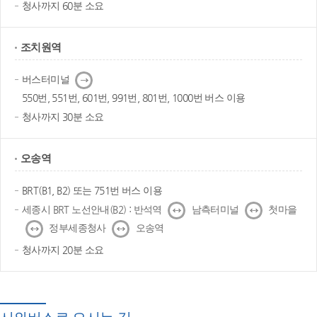
청사까지 60분 소요
조치원역
다
버스터미널
음
550번, 551번, 601번, 991번, 801번, 1000번 버스 이용
청사까지 30분 소요
오송역
BRT(B1, B2) 또는 751번 버스 이용
↔
↔
세종시 BRT 노선안내(B2) : 반석역
남측터미널
첫마을
↔
↔
정부세종청사
오송역
청사까지 20분 소요