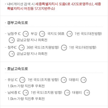
내비게이션 검색 시
세종특별자치시 도움6로 42(도로명주소), 세종
특별자치시 어진동 572(지번주소)
경부고속도로
다
다
다
남청주 IC
부강
국지도 98호
1번 국도(대전방향)
음
음
음
다
금남교량 지나 좌회전
음
다
다
청주IC
36번 국도(조치원방향)
1번 국도(대전방향)
음
음
다
금남교량 지나 좌회전
음
호남고속도로
다
다
다
유성 IC
1번 국도(조치원 방향)
대평리
음
음
음
1.0km 가량 직진후 우회전
다
다
다
남세종 IC
1번 국도(조치원 방향)
대평리
음
음
음
1.0km 가량 직진후 우회전