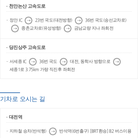
천안논산 고속도로
다
다
정안 IC
23번 국도(대전방향)
36번 국도(송선교차로)
음
음
다
다
종촌교차로(유성방향)
금남교량 지나 좌회전
음
음
당진상주 고속도로
다
다
다
서세종 IC
36번 국도
대전, 동학사 방향으로
음
음
음
세종1로 3.75km 가량 직진후 좌회전
기차로 오시는 길
대전역
다
지하철 승차(반석행)
반석역(6번출구) [BRT환승] B2 버스이용
음