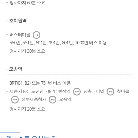
청사까지 60분 소요
조치원역
다
버스터미널
음
550번, 551번, 601번, 991번, 801번, 1000번 버스 이용
청사까지 30분 소요
오송역
BRT(B1, B2) 또는 751번 버스 이용
↔
↔
세종시 BRT 노선안내(B2) : 반석역
남측터미널
첫마을
↔
↔
정부세종청사
오송역
청사까지 20분 소요