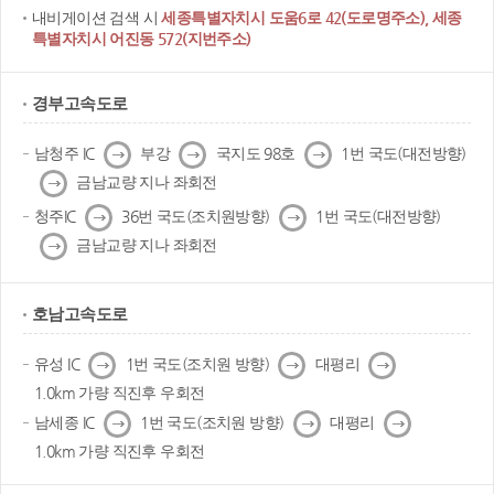
내비게이션 검색 시
세종특별자치시 도움6로 42(도로명주소), 세종
특별자치시 어진동 572(지번주소)
경부고속도로
다
다
다
남청주 IC
부강
국지도 98호
1번 국도(대전방향)
음
음
음
다
금남교량 지나 좌회전
음
다
다
청주IC
36번 국도(조치원방향)
1번 국도(대전방향)
음
음
다
금남교량 지나 좌회전
음
호남고속도로
다
다
다
유성 IC
1번 국도(조치원 방향)
대평리
음
음
음
1.0km 가량 직진후 우회전
다
다
다
남세종 IC
1번 국도(조치원 방향)
대평리
음
음
음
1.0km 가량 직진후 우회전