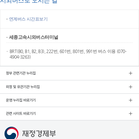
시외버스로 오시는 길
연계버스 시간표보기
세종고속
시외버스터미널
BRT(B0, B1, B2, B3), 222번, 601번, 801번, 991번 버스 이용 (070-
4904-3263)
정부 관련기관 누리집
외청 및 유관기관 누리집
운영 누리집 바로가기
관련 사이트 바로가기