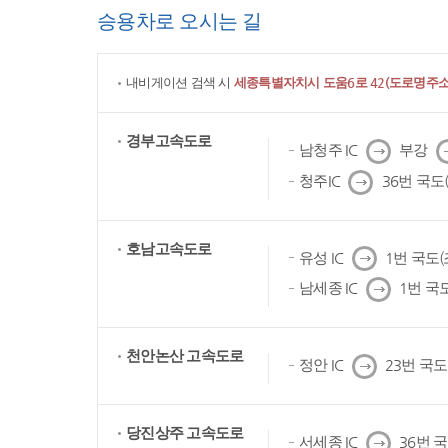
승용차로 오시는 길
내비게이션 검색 시
세종특별자치시 도움6로 42(도로명주소)
경부고속도로
다
남청주 IC
부강
음
다
청주IC
36번 국도
음
호남고속도로
다
유성 IC
1번 국도
음
다
남세종 IC
1번 국
음
천안논산 고속도로
다
정안 IC
23번 국
음
당진상주 고속도로
다
서세종 IC
36번 