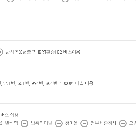
음
음
반석역(6번출구) [BRT환승] B2 버스이용
, 551번, 601번, 991번, 801번, 1000번 버스 이용
1번 버스 이용
↔
↔
↔
↔
) : 반석역
남측터미널
첫마을
정부세종청사
오