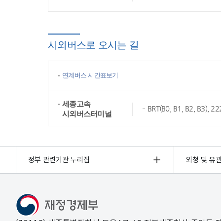
시외버스로 오시는 길
연계버스 시간표보기
세종고속
BRT(B0, B1, B2, B3),
시외버스터미널
정부 관련기관 누리집
외청 및 유