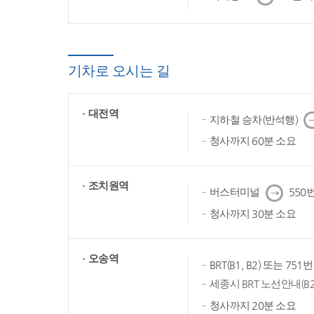
음
기차로 오시는 길
대전역
다
지하철 승차(반석행)
음
청사까지 60분 소요
조치원역
다
버스터미널
550번
음
청사까지 30분 소요
오송역
BRT(B1, B2) 또는 75
세종시 BRT 노선안내(B2
청사까지 20분 소요