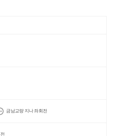
다
금남교량 지나 좌회전
음
회전