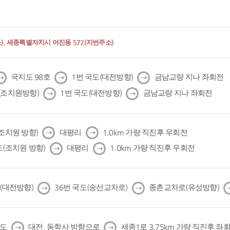
, 세종특별자치시 어진동 572(지번주소)
다
다
다
국지도 98호
1번 국도(대전방향)
금남교량 지나 좌회전
음
음
음
다
다
(조치원방향)
1번 국도(대전방향)
금남교량 지나 좌회전
음
음
다
다
(조치원 방향)
대평리
1.0km 가량 직진후 우회전
음
음
다
다
도(조치원 방향)
대평리
1.0km 가량 직진후 우회전
음
음
다
다
도(대전방향)
36번 국도(송선교차로)
종촌교차로(유성방향)
음
음
다
다
국도
대전, 동학사 방향으로
세종1로 3.75km 가량 직진후 좌