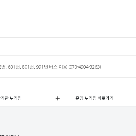
 222번, 601번, 801번, 991번 버스 이용 (070-4904-3263)
관기관 누리집
운영 누리집 바로가기