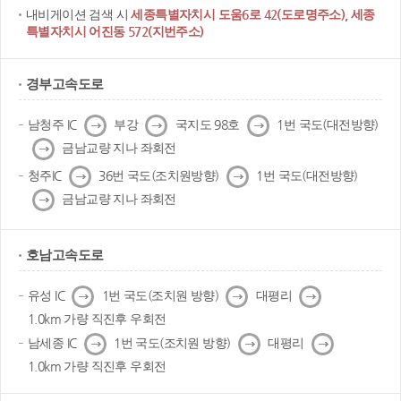
내비게이션 검색 시
세종특별자치시 도움6로 42(도로명주소), 세종
특별자치시 어진동 572(지번주소)
경부고속도로
다
다
다
남청주 IC
부강
국지도 98호
1번 국도(대전방향)
음
음
음
다
금남교량 지나 좌회전
음
다
다
청주IC
36번 국도(조치원방향)
1번 국도(대전방향)
음
음
다
금남교량 지나 좌회전
음
호남고속도로
다
다
다
유성 IC
1번 국도(조치원 방향)
대평리
음
음
음
1.0km 가량 직진후 우회전
다
다
다
남세종 IC
1번 국도(조치원 방향)
대평리
음
음
음
1.0km 가량 직진후 우회전