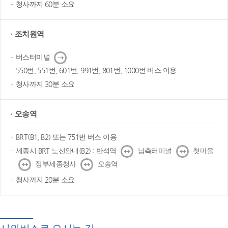
청사까지 60분 소요
조치원역
다
버스터미널
음
550번, 551번, 601번, 991번, 801번, 1000번 버스 이용
청사까지 30분 소요
오송역
BRT(B1, B2) 또는 751번 버스 이용
↔
↔
세종시 BRT 노선안내(B2) : 반석역
남측터미널
첫마을
↔
↔
정부세종청사
오송역
청사까지 20분 소요