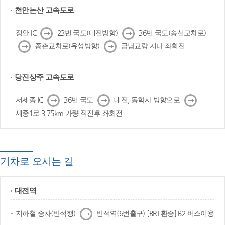
천안논산 고속도로
다
다
정안 IC
23번 국도(대전방향)
36번 국도(송선교차로)
음
음
다
다
종촌교차로(유성방향)
금남교량 지나 좌회전
음
음
당진상주 고속도로
다
다
다
서세종 IC
36번 국도
대전, 동학사 방향으로
음
음
음
세종1로 3.75km 가량 직진후 좌회전
기차로 오시는 길
대전역
다
지하철 승차(반석행)
반석역(6번출구) [BRT환승] B2 버스이용
음