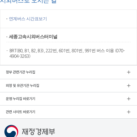
시외버스로 오시는 길
연계버스 시간표보기
세종고속
시외버스터미널
BRT(B0, B1, B2, B3), 222번, 601번, 801번, 991번 버스 이용 (070-
4904-3263)
정부 관련기관 누리집
외청 및 유관기관 누리집
운영 누리집 바로가기
관련 사이트 바로가기