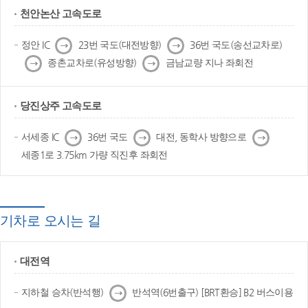
천안논산 고속도로
다
다
정안 IC
23번 국도(대전방향)
36번 국도(송선교차로)
음
음
다
다
종촌교차로(유성방향)
금남교량 지나 좌회전
음
음
당진상주 고속도로
다
다
다
서세종 IC
36번 국도
대전, 동학사 방향으로
음
음
음
세종1로 3.75km 가량 직진후 좌회전
기차로 오시는 길
대전역
다
지하철 승차(반석행)
반석역(6번출구) [BRT환승] B2 버스이용
음