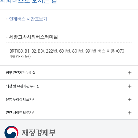
시외버스로 오시는 길
연계버스 시간표보기
세종고속
시외버스터미널
BRT(B0, B1, B2, B3), 222번, 601번, 801번, 991번 버스 이용 (070-
4904-3263)
정부 관련기관 누리집
외청 및 유관기관 누리집
운영 누리집 바로가기
관련 사이트 바로가기