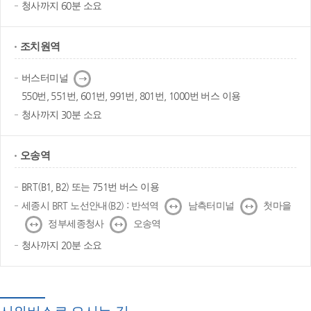
청사까지 60분 소요
조치원역
다
버스터미널
음
550번, 551번, 601번, 991번, 801번, 1000번 버스 이용
청사까지 30분 소요
오송역
BRT(B1, B2) 또는 751번 버스 이용
↔
↔
세종시 BRT 노선안내(B2) : 반석역
남측터미널
첫마을
↔
↔
정부세종청사
오송역
청사까지 20분 소요