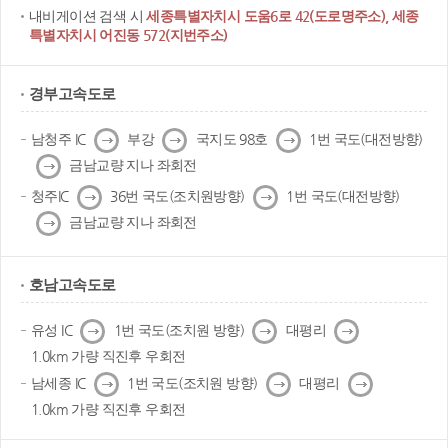
내비게이션 검색 시
세종특별자치시 도움6로 42(도로명주소), 세종
특별자치시 어진동 572(지번주소)
경부고속도로
다
다
다
남청주 IC
부강
국지도 98호
1번 국도(대전방향)
음
음
음
다
금남교량 지나 좌회전
음
다
다
청주IC
36번 국도(조치원방향)
1번 국도(대전방향)
음
음
다
금남교량 지나 좌회전
음
호남고속도로
다
다
다
유성 IC
1번 국도(조치원 방향)
대평리
음
음
음
1.0km 가량 직진후 우회전
다
다
다
남세종 IC
1번 국도(조치원 방향)
대평리
음
음
음
1.0km 가량 직진후 우회전