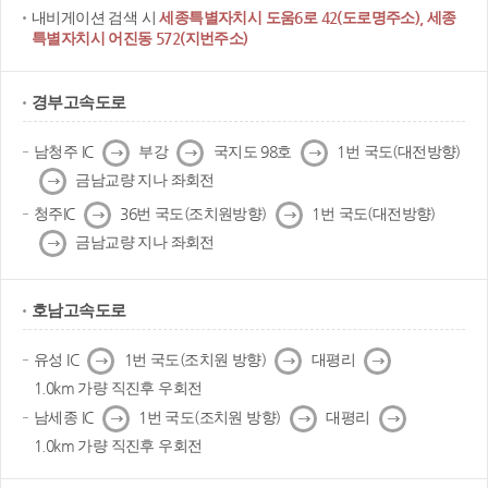
내비게이션 검색 시
세종특별자치시 도움6로 42(도로명주소), 세종
특별자치시 어진동 572(지번주소)
경부고속도로
다
다
다
남청주 IC
부강
국지도 98호
1번 국도(대전방향)
음
음
음
다
금남교량 지나 좌회전
음
다
다
청주IC
36번 국도(조치원방향)
1번 국도(대전방향)
음
음
다
금남교량 지나 좌회전
음
호남고속도로
다
다
다
유성 IC
1번 국도(조치원 방향)
대평리
음
음
음
1.0km 가량 직진후 우회전
다
다
다
남세종 IC
1번 국도(조치원 방향)
대평리
음
음
음
1.0km 가량 직진후 우회전