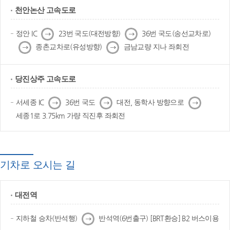
천안논산 고속도로
다
다
정안 IC
23번 국도(대전방향)
36번 국도(송선교차로)
음
음
다
다
종촌교차로(유성방향)
금남교량 지나 좌회전
음
음
당진상주 고속도로
다
다
다
서세종 IC
36번 국도
대전, 동학사 방향으로
음
음
음
세종1로 3.75km 가량 직진후 좌회전
기차로 오시는 길
대전역
다
지하철 승차(반석행)
반석역(6번출구) [BRT환승] B2 버스이용
음