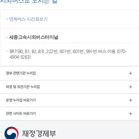
시외버스로 오시는 길
연계버스 시간표보기
세종고속
시외버스터미널
BRT(B0, B1, B2, B3), 222번, 601번, 801번, 991번 버스 이용 (070-
4904-3263)
정부 관련기관 누리집
외청 및 유관기관 누리집
운영 누리집 바로가기
관련 사이트 바로가기