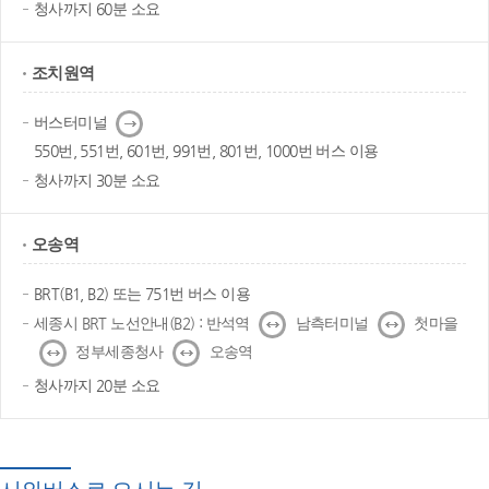
청사까지 60분 소요
조치원역
다
버스터미널
음
550번, 551번, 601번, 991번, 801번, 1000번 버스 이용
청사까지 30분 소요
오송역
BRT(B1, B2) 또는 751번 버스 이용
↔
↔
세종시 BRT 노선안내(B2) : 반석역
남측터미널
첫마을
↔
↔
정부세종청사
오송역
청사까지 20분 소요