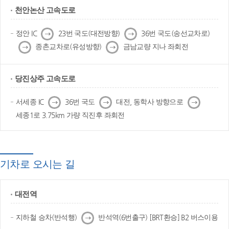
천안논산 고속도로
다
다
정안 IC
23번 국도(대전방향)
36번 국도(송선교차로)
음
음
다
다
종촌교차로(유성방향)
금남교량 지나 좌회전
음
음
당진상주 고속도로
다
다
다
서세종 IC
36번 국도
대전, 동학사 방향으로
음
음
음
세종1로 3.75km 가량 직진후 좌회전
기차로 오시는 길
대전역
다
지하철 승차(반석행)
반석역(6번출구) [BRT환승] B2 버스이용
음