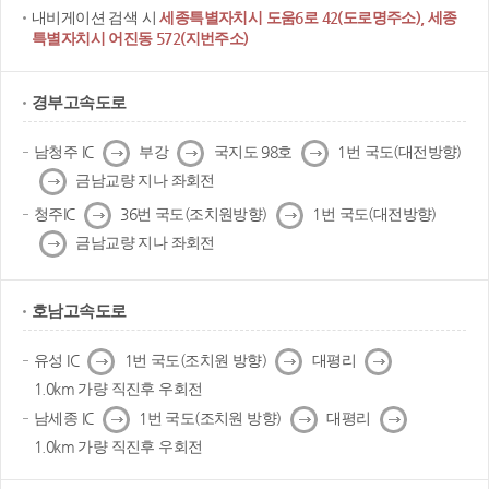
내비게이션 검색 시
세종특별자치시 도움6로 42(도로명주소), 세종
특별자치시 어진동 572(지번주소)
경부고속도로
다
다
다
남청주 IC
부강
국지도 98호
1번 국도(대전방향)
음
음
음
다
금남교량 지나 좌회전
음
다
다
청주IC
36번 국도(조치원방향)
1번 국도(대전방향)
음
음
다
금남교량 지나 좌회전
음
호남고속도로
다
다
다
유성 IC
1번 국도(조치원 방향)
대평리
음
음
음
1.0km 가량 직진후 우회전
다
다
다
남세종 IC
1번 국도(조치원 방향)
대평리
음
음
음
1.0km 가량 직진후 우회전