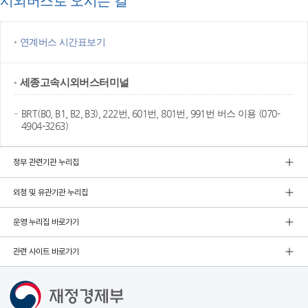
시외버스로 오시는 길
연계버스 시간표보기
세종고속
시외버스터미널
BRT(B0, B1, B2, B3), 222번, 601번, 801번, 991번 버스 이용 (070-
4904-3263)
정부 관련기관 누리집
외청 및 유관기관 누리집
운영 누리집 바로가기
관련 사이트 바로가기