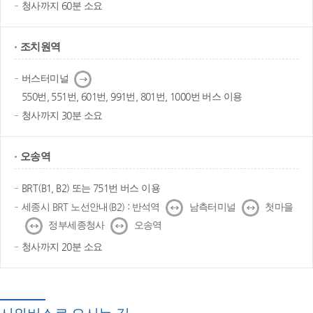
청사까지 60분 소요
조치원역
다
버스터미널
음
550번, 551번, 601번, 991번, 801번, 1000번 버스 이용
청사까지 30분 소요
오송역
BRT(B1, B2) 또는 751번 버스 이용
↔
↔
세종시 BRT 노선안내(B2) : 반석역
남측터미널
첫마을
↔
↔
정부세종청사
오송역
청사까지 20분 소요