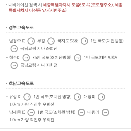
내비게이션 검색 시
세종특별자치시 도움6로 42(도로명주소), 세종
특별자치시 어진동 572(지번주소)
경부고속도로
다
다
다
남청주 IC
부강
국지도 98호
1번 국도(대전방향)
음
음
음
다
금남교량 지나 좌회전
음
다
다
청주IC
36번 국도(조치원방향)
1번 국도(대전방향)
음
음
다
금남교량 지나 좌회전
음
호남고속도로
다
다
다
유성 IC
1번 국도(조치원 방향)
대평리
음
음
음
1.0km 가량 직진후 우회전
다
다
다
남세종 IC
1번 국도(조치원 방향)
대평리
음
음
음
1.0km 가량 직진후 우회전