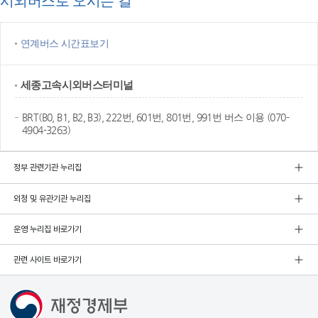
시외버스로 오시는 길
연계버스 시간표보기
세종고속
시외버스터미널
BRT(B0, B1, B2, B3), 222번, 601번, 801번, 991번 버스 이용 (070-
4904-3263)
정부 관련기관 누리집
외청 및 유관기관 누리집
운영 누리집 바로가기
관련 사이트 바로가기