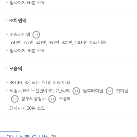
청사까지 60분 소요
조치원역
다
버스터미널
음
550번, 551번, 601번, 991번, 801번, 1000번 버스 이용
청사까지 30분 소요
오송역
BRT(B1, B2) 또는 751번 버스 이용
↔
↔
세종시 BRT 노선안내(B2) : 반석역
남측터미널
첫마을
↔
↔
정부세종청사
오송역
청사까지 20분 소요