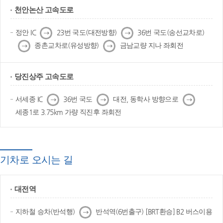
천안논산 고속도로
다
다
정안 IC
23번 국도(대전방향)
36번 국도(송선교차로)
음
음
다
다
종촌교차로(유성방향)
금남교량 지나 좌회전
음
음
당진상주 고속도로
다
다
다
서세종 IC
36번 국도
대전, 동학사 방향으로
음
음
음
세종1로 3.75km 가량 직진후 좌회전
기차로 오시는 길
대전역
다
지하철 승차(반석행)
반석역(6번출구) [BRT환승] B2 버스이용
음