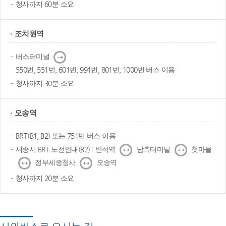
청사까지 60분 소요
조치원역
다
버스터미널
음
550번, 551번, 601번, 991번, 801번, 1000번 버스 이용
청사까지 30분 소요
오송역
BRT(B1, B2) 또는 751번 버스 이용
↔
↔
세종시 BRT 노선안내(B2) : 반석역
남측터미널
첫마을
↔
↔
정부세종청사
오송역
청사까지 20분 소요