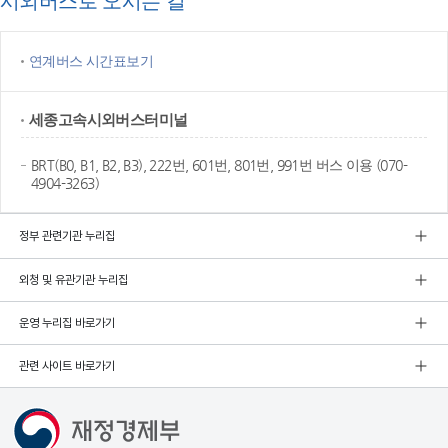
시외버스로 오시는 길
연계버스 시간표보기
세종고속
시외버스터미널
BRT(B0, B1, B2, B3), 222번, 601번, 801번, 991번 버스 이용 (070-
4904-3263)
정부 관련기관 누리집
외청 및 유관기관 누리집
운영 누리집 바로가기
관련 사이트 바로가기