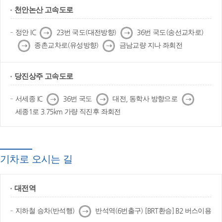
천안논산 고속도로
다
다
정안 IC
23번 국도(대전방향)
36번 국도(송선교차로)
음
음
다
다
종촌교차로(유성방향)
금남교량 지나 좌회전
음
음
당진상주 고속도로
다
다
다
서세종 IC
36번 국도
대전, 동학사 방향으로
음
음
음
세종1로 3.75km 가량 직진후 좌회전
기차로 오시는 길
대전역
다
지하철 승차(반석행)
반석역(6번출구) [BRT환승] B2 버스이용
음