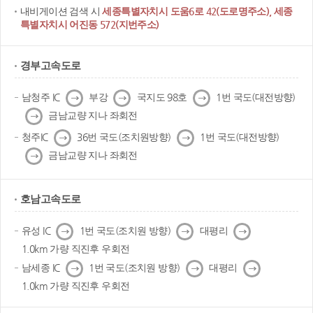
내비게이션 검색 시
세종특별자치시 도움6로 42(도로명주소), 세종
특별자치시 어진동 572(지번주소)
경부고속도로
다
다
다
남청주 IC
부강
국지도 98호
1번 국도(대전방향)
음
음
음
다
금남교량 지나 좌회전
음
다
다
청주IC
36번 국도(조치원방향)
1번 국도(대전방향)
음
음
다
금남교량 지나 좌회전
음
호남고속도로
다
다
다
유성 IC
1번 국도(조치원 방향)
대평리
음
음
음
1.0km 가량 직진후 우회전
다
다
다
남세종 IC
1번 국도(조치원 방향)
대평리
음
음
음
1.0km 가량 직진후 우회전