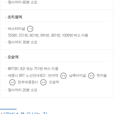
청사까지 60분 소요
조치원역
다
버스터미널
음
550번, 551번, 601번, 991번, 801번, 1000번 버스 이용
청사까지 30분 소요
오송역
BRT(B1, B2) 또는 751번 버스 이용
↔
↔
세종시 BRT 노선안내(B2) : 반석역
남측터미널
첫마을
↔
↔
정부세종청사
오송역
청사까지 20분 소요