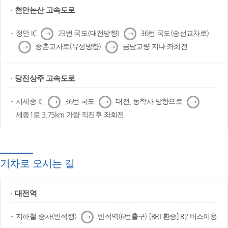
천안논산 고속도로
다
다
정안 IC
23번 국도(대전방향)
36번 국도(송선교차로)
음
음
다
다
종촌교차로(유성방향)
금남교량 지나 좌회전
음
음
당진상주 고속도로
다
다
다
서세종 IC
36번 국도
대전, 동학사 방향으로
음
음
음
세종1로 3.75km 가량 직진후 좌회전
기차로 오시는 길
대전역
다
지하철 승차(반석행)
반석역(6번출구) [BRT환승] B2 버스이용
음