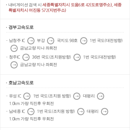
내비게이션 검색 시
세종특별자치시 도움6로 42(도로명주소), 세종
특별자치시 어진동 572(지번주소)
경부고속도로
다
다
다
남청주 IC
부강
국지도 98호
1번 국도(대전방향)
음
음
음
다
금남교량 지나 좌회전
음
다
다
청주IC
36번 국도(조치원방향)
1번 국도(대전방향)
음
음
다
금남교량 지나 좌회전
음
호남고속도로
다
다
다
유성 IC
1번 국도(조치원 방향)
대평리
음
음
음
1.0km 가량 직진후 우회전
다
다
다
남세종 IC
1번 국도(조치원 방향)
대평리
음
음
음
1.0km 가량 직진후 우회전