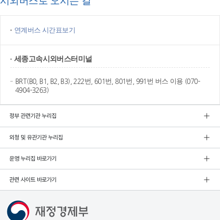
시외버스로 오시는 길
연계버스 시간표보기
세종고속
시외버스터미널
BRT(B0, B1, B2, B3), 222번, 601번, 801번, 991번 버스 이용 (070-
4904-3263)
정부 관련기관 누리집
외청 및 유관기관 누리집
운영 누리집 바로가기
관련 사이트 바로가기