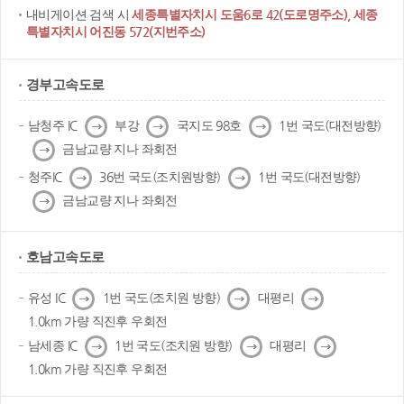
내비게이션 검색 시
세종특별자치시 도움6로 42(도로명주소), 세종
특별자치시 어진동 572(지번주소)
경부고속도로
다
다
다
남청주 IC
부강
국지도 98호
1번 국도(대전방향)
음
음
음
다
금남교량 지나 좌회전
음
다
다
청주IC
36번 국도(조치원방향)
1번 국도(대전방향)
음
음
다
금남교량 지나 좌회전
음
호남고속도로
다
다
다
유성 IC
1번 국도(조치원 방향)
대평리
음
음
음
1.0km 가량 직진후 우회전
다
다
다
남세종 IC
1번 국도(조치원 방향)
대평리
음
음
음
1.0km 가량 직진후 우회전