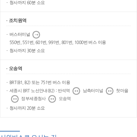
청사까지 60분 소요
조치원역
다
버스터미널
음
550번, 551번, 601번, 991번, 801번, 1000번 버스 이용
청사까지 30분 소요
오송역
BRT(B1, B2) 또는 751번 버스 이용
↔
↔
세종시 BRT 노선안내(B2) : 반석역
남측터미널
첫마을
↔
↔
정부세종청사
오송역
청사까지 20분 소요