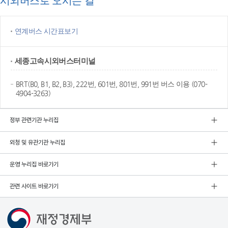
시외버스로 오시는 길
연계버스 시간표보기
세종고속
시외버스터미널
BRT(B0, B1, B2, B3), 222번, 601번, 801번, 991번 버스 이용 (070-
4904-3263)
정부 관련기관 누리집
외청 및 유관기관 누리집
운영 누리집 바로가기
관련 사이트 바로가기