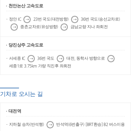
천안논산 고속도로
다
다
정안 IC
23번 국도(대전방향)
36번 국도(송선교차로)
음
음
다
다
종촌교차로(유성방향)
금남교량 지나 좌회전
음
음
당진상주 고속도로
다
다
다
서세종 IC
36번 국도
대전, 동학사 방향으로
음
음
음
세종1로 3.75km 가량 직진후 좌회전
기차로 오시는 길
대전역
다
지하철 승차(반석행)
반석역(6번출구) [BRT환승] B2 버스이용
음