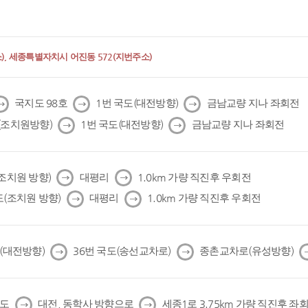
, 세종특별자치시 어진동 572(지번주소)
다
다
다
국지도 98호
1번 국도(대전방향)
금남교량 지나 좌회전
음
음
음
다
다
(조치원방향)
1번 국도(대전방향)
금남교량 지나 좌회전
음
음
다
다
(조치원 방향)
대평리
1.0km 가량 직진후 우회전
음
음
다
다
도(조치원 방향)
대평리
1.0km 가량 직진후 우회전
음
음
다
다
도(대전방향)
36번 국도(송선교차로)
종촌교차로(유성방향)
음
음
다
다
국도
대전, 동학사 방향으로
세종1로 3.75km 가량 직진후 좌