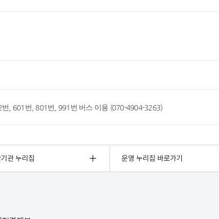
 222번, 601번, 801번, 991번 버스 이용 (070-4904-3263)
관기관 누리집
운영 누리집 바로가기