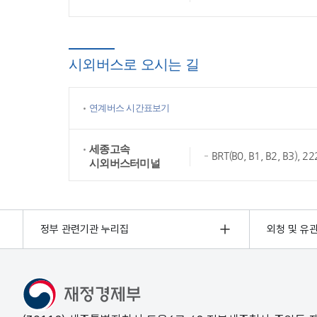
시외버스로 오시는 길
연계버스 시간표보기
세종고속
BRT(B0, B1, B2, B3),
시외버스터미널
정부 관련기관 누리집
외청 및 유