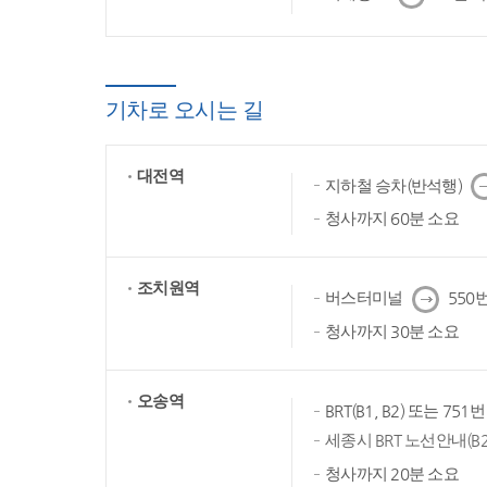
음
기차로 오시는 길
대전역
다
지하철 승차(반석행)
음
청사까지 60분 소요
조치원역
다
버스터미널
550번
음
청사까지 30분 소요
오송역
BRT(B1, B2) 또는 75
세종시 BRT 노선안내(B2
청사까지 20분 소요