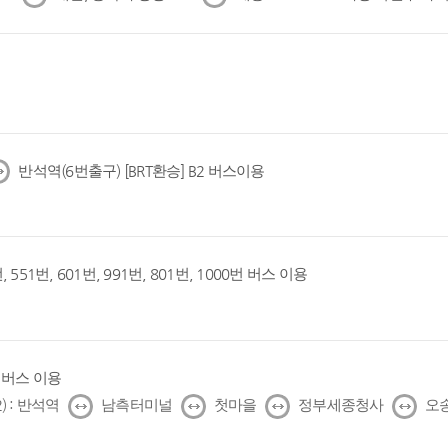
음
음
반석역(6번출구) [BRT환승] B2 버스이용
, 551번, 601번, 991번, 801번, 1000번 버스 이용
1번 버스 이용
↔
↔
↔
↔
) : 반석역
남측터미널
첫마을
정부세종청사
오