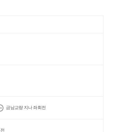
다
금남교량 지나 좌회전
음
회전