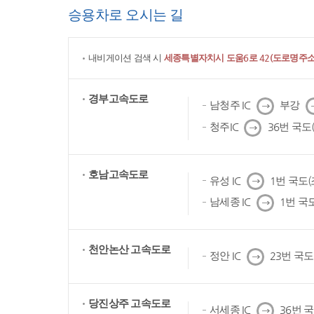
승용차로 오시는 길
내비게이션 검색 시
세종특별자치시 도움6로 42(도로명주소)
경부고속도로
다
남청주 IC
부강
음
다
청주IC
36번 국도
음
호남고속도로
다
유성 IC
1번 국도
음
다
남세종 IC
1번 국
음
천안논산 고속도로
다
정안 IC
23번 국
음
당진상주 고속도로
다
서세종 IC
36번 