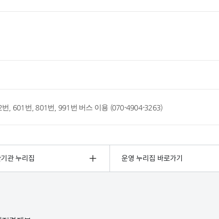
 222번, 601번, 801번, 991번 버스 이용 (070-4904-3263)
관기관 누리집
운영 누리집 바로가기