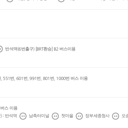
음
음
반석역(6번출구) [BRT환승] B2 버스이용
, 551번, 601번, 991번, 801번, 1000번 버스 이용
1번 버스 이용
↔
↔
↔
↔
) : 반석역
남측터미널
첫마을
정부세종청사
오