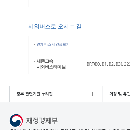
시외버스로 오시는 길
연계버스 시간표보기
세종고속
BRT(B0, B1, B2, B3),
시외버스터미널
정부 관련기관 누리집
외청 및 유