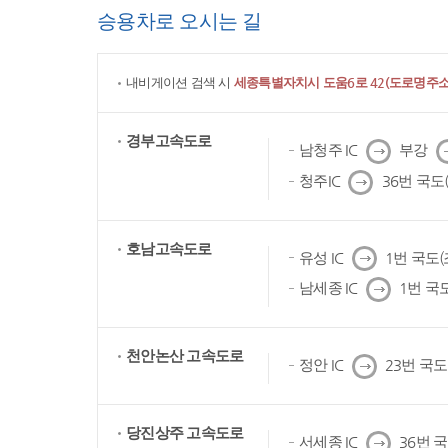
승용차로 오시는 길
내비게이션 검색 시
세종특별자치시 도움6로 42(도로명주소)
경부고속도로
다
남청주 IC
부강
음
다
청주IC
36번 국도
음
호남고속도로
다
유성 IC
1번 국도
음
다
남세종 IC
1번 국
음
천안논산 고속도로
다
정안 IC
23번 국
음
당진상주 고속도로
다
서세종 IC
36번 