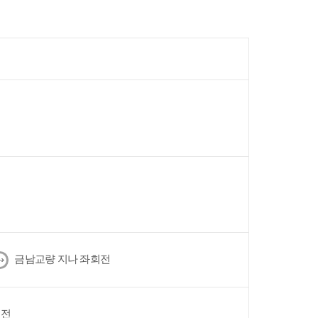
다
금남교량 지나 좌회전
음
회전