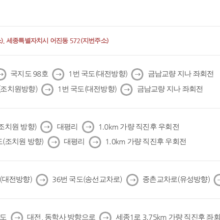
, 세종특별자치시 어진동 572(지번주소)
다
다
다
국지도 98호
1번 국도(대전방향)
금남교량 지나 좌회전
음
음
음
다
다
(조치원방향)
1번 국도(대전방향)
금남교량 지나 좌회전
음
음
다
다
(조치원 방향)
대평리
1.0km 가량 직진후 우회전
음
음
다
다
도(조치원 방향)
대평리
1.0km 가량 직진후 우회전
음
음
다
다
도(대전방향)
36번 국도(송선교차로)
종촌교차로(유성방향)
음
음
다
다
국도
대전, 동학사 방향으로
세종1로 3.75km 가량 직진후 좌