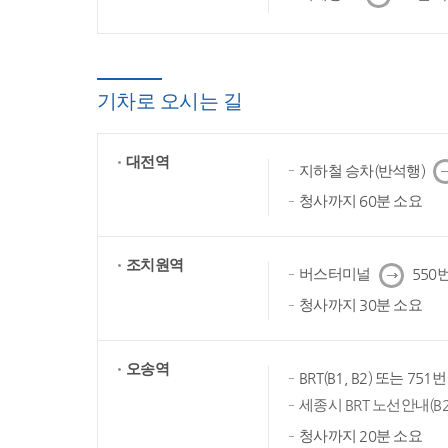
음
기차로 오시는 길
대전역
다
지하철 승차(반석행)
음
청사까지 60분 소요
조치원역
다
버스터미널
550번
음
청사까지 30분 소요
오송역
BRT(B1, B2) 또는 75
세종시 BRT 노선안내(B2
청사까지 20분 소요