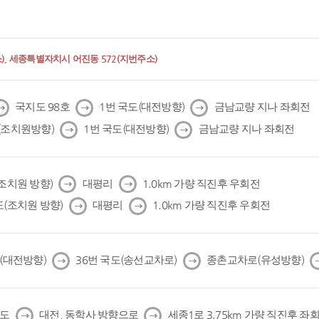
, 세종특별자치시 어진동 572(지번주소)
다
다
다
국지도 98호
1번 국도(대전방향)
금남교량 지나 좌회전
음
음
음
다
다
(조치원방향)
1번 국도(대전방향)
금남교량 지나 좌회전
음
음
다
다
(조치원 방향)
대평리
1.0km 가량 직진후 우회전
음
음
다
다
도(조치원 방향)
대평리
1.0km 가량 직진후 우회전
음
음
다
다
도(대전방향)
36번 국도(송선교차로)
종촌교차로(유성방향)
음
음
다
다
국도
대전, 동학사 방향으로
세종1로 3.75km 가량 직진후 좌