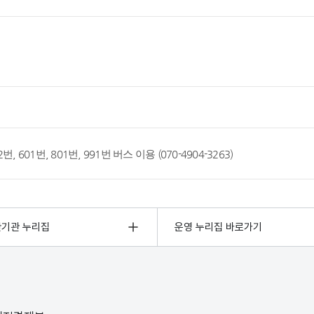
 222번, 601번, 801번, 991번 버스 이용 (070-4904-3263)
관기관 누리집
운영 누리집 바로가기