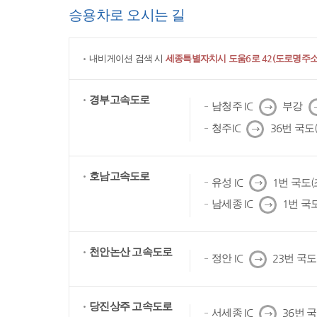
승용차로 오시는 길
내비게이션 검색 시
세종특별자치시 도움6로 42(도로명주소)
경부고속도로
다
남청주 IC
부강
음
다
청주IC
36번 국도
음
호남고속도로
다
유성 IC
1번 국도
음
다
남세종 IC
1번 국
음
천안논산 고속도로
다
정안 IC
23번 국
음
당진상주 고속도로
다
서세종 IC
36번 