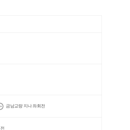
다
금남교량 지나 좌회전
음
회전