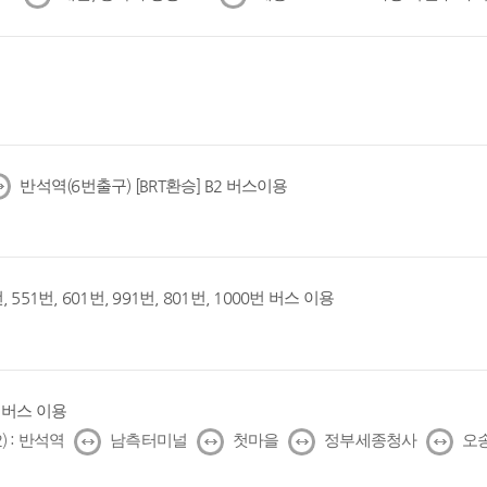
음
음
반석역(6번출구) [BRT환승] B2 버스이용
, 551번, 601번, 991번, 801번, 1000번 버스 이용
1번 버스 이용
↔
↔
↔
↔
) : 반석역
남측터미널
첫마을
정부세종청사
오