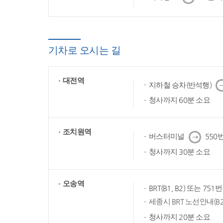
음
기차로 오시는 길
대전역
다
지하철 승차(반석행)
음
청사까지 60분 소요
조치원역
다
버스터미널
550번
음
청사까지 30분 소요
오송역
BRT(B1, B2) 또는 75
세종시 BRT 노선안내(B2
청사까지 20분 소요