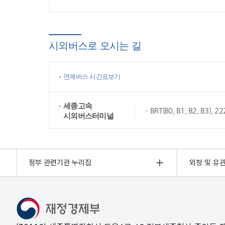
시외버스로 오시는 길
연계버스 시간표보기
세종고속
BRT(B0, B1, B2, B3),
시외버스터미널
정부 관련기관 누리집
외청 및 유