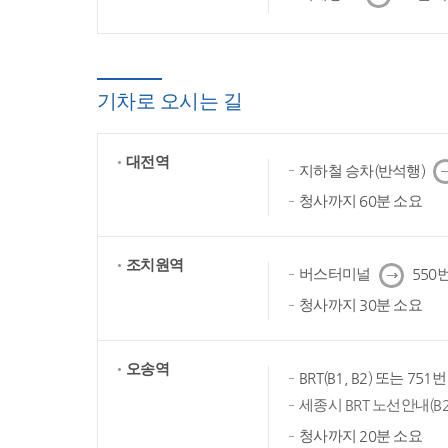
음
기차로 오시는 길
대전역
다
지하철 승차(반석행)
음
청사까지 60분 소요
조치원역
다
버스터미널
550번
음
청사까지 30분 소요
오송역
BRT(B1, B2) 또는 75
세종시 BRT 노선안내(B2
청사까지 20분 소요