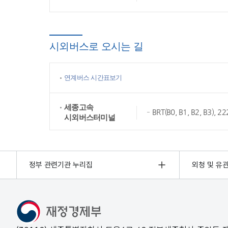
시외버스로 오시는 길
연계버스 시간표보기
세종고속
BRT(B0, B1, B2, B3),
시외버스터미널
정부 관련기관 누리집
외청 및 유