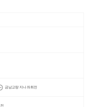
다
금남교량 지나 좌회전
음
회전