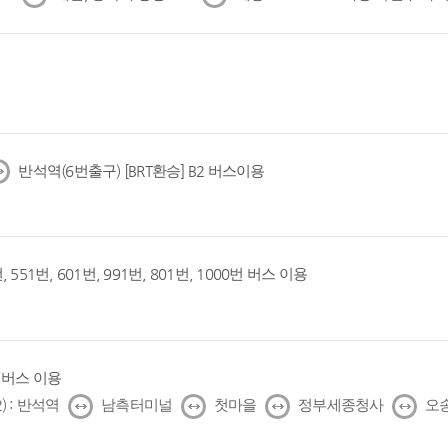
음
음
반석역(6번출구) [BRT환승] B2 버스이용
, 551번, 601번, 991번, 801번, 1000번 버스 이용
1번 버스 이용
↔
↔
↔
↔
) : 반석역
남측터미널
첫마을
정부세종청사
오