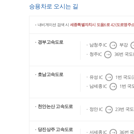
승용차로 오시는 길
내비게이션 검색 시
세종특별자치시 도움6로 42(도로명주소)
경부고속도로
다
남청주 IC
부강
음
다
청주IC
36번 국도
음
호남고속도로
다
유성 IC
1번 국도
음
다
남세종 IC
1번 국
음
천안논산 고속도로
다
정안 IC
23번 국
음
당진상주 고속도로
다
서세종 IC
36번 