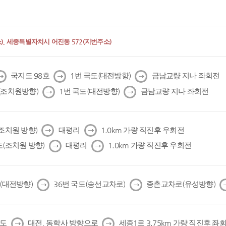
, 세종특별자치시 어진동 572(지번주소)
다
다
다
국지도 98호
1번 국도(대전방향)
금남교량 지나 좌회전
음
음
음
다
다
(조치원방향)
1번 국도(대전방향)
금남교량 지나 좌회전
음
음
다
다
(조치원 방향)
대평리
1.0km 가량 직진후 우회전
음
음
다
다
도(조치원 방향)
대평리
1.0km 가량 직진후 우회전
음
음
다
다
도(대전방향)
36번 국도(송선교차로)
종촌교차로(유성방향)
음
음
다
다
국도
대전, 동학사 방향으로
세종1로 3.75km 가량 직진후 좌