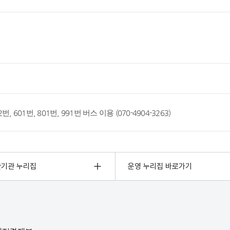
 222번, 601번, 801번, 991번 버스 이용 (070-4904-3263)
관기관 누리집
운영 누리집 바로가기