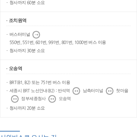
청사까지 60분 소요
조치원역
다
버스터미널
음
550번, 551번, 601번, 991번, 801번, 1000번 버스 이용
청사까지 30분 소요
오송역
BRT(B1, B2) 또는 751번 버스 이용
↔
↔
세종시 BRT 노선안내(B2) : 반석역
남측터미널
첫마을
↔
↔
정부세종청사
오송역
청사까지 20분 소요