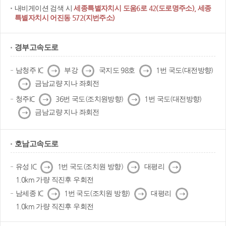
내비게이션 검색 시
세종특별자치시 도움6로 42(도로명주소), 세종
특별자치시 어진동 572(지번주소)
경부고속도로
다
다
다
남청주 IC
부강
국지도 98호
1번 국도(대전방향)
음
음
음
다
금남교량 지나 좌회전
음
다
다
청주IC
36번 국도(조치원방향)
1번 국도(대전방향)
음
음
다
금남교량 지나 좌회전
음
호남고속도로
다
다
다
유성 IC
1번 국도(조치원 방향)
대평리
음
음
음
1.0km 가량 직진후 우회전
다
다
다
남세종 IC
1번 국도(조치원 방향)
대평리
음
음
음
1.0km 가량 직진후 우회전