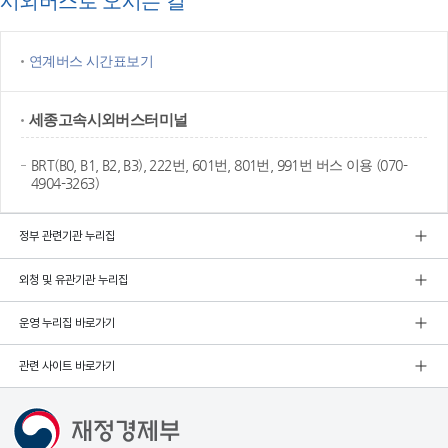
시외버스로 오시는 길
연계버스 시간표보기
세종고속
시외버스터미널
BRT(B0, B1, B2, B3), 222번, 601번, 801번, 991번 버스 이용 (070-
4904-3263)
정부 관련기관 누리집
외청 및 유관기관 누리집
운영 누리집 바로가기
관련 사이트 바로가기