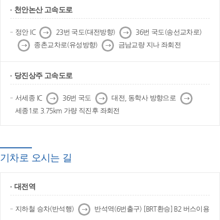
천안논산 고속도로
다
다
정안 IC
23번 국도(대전방향)
36번 국도(송선교차로)
음
음
다
다
종촌교차로(유성방향)
금남교량 지나 좌회전
음
음
당진상주 고속도로
다
다
다
서세종 IC
36번 국도
대전, 동학사 방향으로
음
음
음
세종1로 3.75km 가량 직진후 좌회전
기차로 오시는 길
대전역
다
지하철 승차(반석행)
반석역(6번출구) [BRT환승] B2 버스이용
음