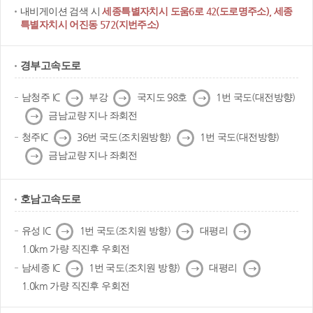
내비게이션 검색 시
세종특별자치시 도움6로 42(도로명주소), 세종
특별자치시 어진동 572(지번주소)
경부고속도로
다
다
다
남청주 IC
부강
국지도 98호
1번 국도(대전방향)
음
음
음
다
금남교량 지나 좌회전
음
다
다
청주IC
36번 국도(조치원방향)
1번 국도(대전방향)
음
음
다
금남교량 지나 좌회전
음
호남고속도로
다
다
다
유성 IC
1번 국도(조치원 방향)
대평리
음
음
음
1.0km 가량 직진후 우회전
다
다
다
남세종 IC
1번 국도(조치원 방향)
대평리
음
음
음
1.0km 가량 직진후 우회전