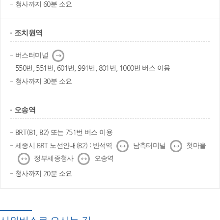
청사까지 60분 소요
조치원역
다
버스터미널
음
550번, 551번, 601번, 991번, 801번, 1000번 버스 이용
청사까지 30분 소요
오송역
BRT(B1, B2) 또는 751번 버스 이용
↔
↔
세종시 BRT 노선안내(B2) : 반석역
남측터미널
첫마을
↔
↔
정부세종청사
오송역
청사까지 20분 소요