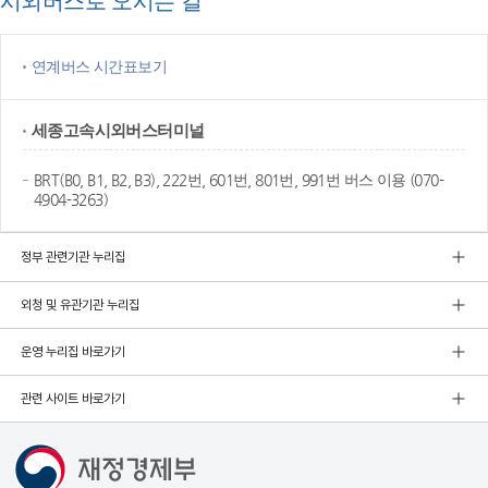
시외버스로 오시는 길
연계버스 시간표보기
세종고속
시외버스터미널
BRT(B0, B1, B2, B3), 222번, 601번, 801번, 991번 버스 이용 (070-
4904-3263)
정부 관련기관 누리집
외청 및 유관기관 누리집
운영 누리집 바로가기
관련 사이트 바로가기