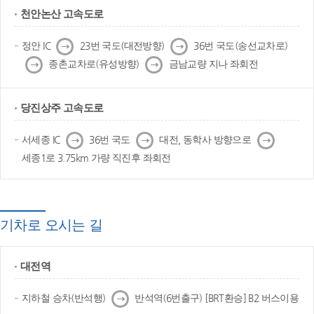
천안논산 고속도로
다
다
정안 IC
23번 국도(대전방향)
36번 국도(송선교차로)
음
음
다
다
종촌교차로(유성방향)
금남교량 지나 좌회전
음
음
당진상주 고속도로
다
다
다
서세종 IC
36번 국도
대전, 동학사 방향으로
음
음
음
세종1로 3.75km 가량 직진후 좌회전
기차로 오시는 길
대전역
다
지하철 승차(반석행)
반석역(6번출구) [BRT환승] B2 버스이용
음