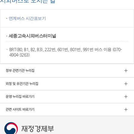
시외버스로 오시는 길
연계버스 시간표보기
세종고속
시외버스터미널
BRT(B0, B1, B2, B3), 222번, 601번, 801번, 991번 버스 이용 (070-
4904-3263)
정부 관련기관 누리집
외청 및 유관기관 누리집
운영 누리집 바로가기
관련 사이트 바로가기