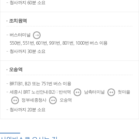
청사까지 60분 소요
조치원역
다
버스터미널
음
550번, 551번, 601번, 991번, 801번, 1000번 버스 이용
청사까지 30분 소요
오송역
BRT(B1, B2) 또는 751번 버스 이용
↔
↔
세종시 BRT 노선안내(B2) : 반석역
남측터미널
첫마을
↔
↔
정부세종청사
오송역
청사까지 20분 소요