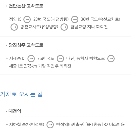
천안논산 고속도로
다
다
정안 IC
23번 국도(대전방향)
36번 국도(송선교차로)
음
음
다
다
종촌교차로(유성방향)
금남교량 지나 좌회전
음
음
당진상주 고속도로
다
다
다
서세종 IC
36번 국도
대전, 동학사 방향으로
음
음
음
세종1로 3.75km 가량 직진후 좌회전
기차로 오시는 길
대전역
다
지하철 승차(반석행)
반석역(6번출구) [BRT환승] B2 버스이용
음