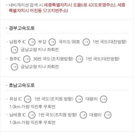
내비게이션 검색 시
세종특별자치시 도움6로 42(도로명주소), 세종
특별자치시 어진동 572(지번주소)
경부고속도로
다
다
다
남청주 IC
부강
국지도 98호
1번 국도(대전방향)
음
음
음
다
금남교량 지나 좌회전
음
다
다
청주IC
36번 국도(조치원방향)
1번 국도(대전방향)
음
음
다
금남교량 지나 좌회전
음
호남고속도로
다
다
다
유성 IC
1번 국도(조치원 방향)
대평리
음
음
음
1.0km 가량 직진후 우회전
다
다
다
남세종 IC
1번 국도(조치원 방향)
대평리
음
음
음
1.0km 가량 직진후 우회전