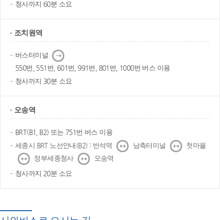
청사까지 60분 소요
조치원역
다
버스터미널
음
550번, 551번, 601번, 991번, 801번, 1000번 버스 이용
청사까지 30분 소요
오송역
BRT(B1, B2) 또는 751번 버스 이용
↔
↔
세종시 BRT 노선안내(B2) : 반석역
남측터미널
첫마을
↔
↔
정부세종청사
오송역
청사까지 20분 소요