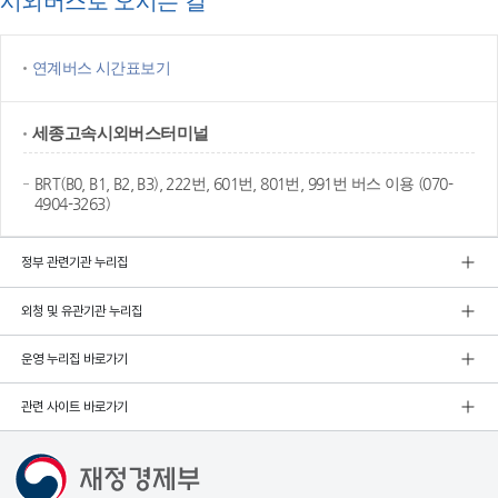
시외버스로 오시는 길
연계버스 시간표보기
세종고속
시외버스터미널
BRT(B0, B1, B2, B3), 222번, 601번, 801번, 991번 버스 이용 (070-
4904-3263)
정부 관련기관 누리집
외청 및 유관기관 누리집
운영 누리집 바로가기
관련 사이트 바로가기