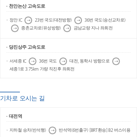
천안논산 고속도로
다
다
정안 IC
23번 국도(대전방향)
36번 국도(송선교차로)
음
음
다
다
종촌교차로(유성방향)
금남교량 지나 좌회전
음
음
당진상주 고속도로
다
다
다
서세종 IC
36번 국도
대전, 동학사 방향으로
음
음
음
세종1로 3.75km 가량 직진후 좌회전
기차로 오시는 길
대전역
다
지하철 승차(반석행)
반석역(6번출구) [BRT환승] B2 버스이용
음