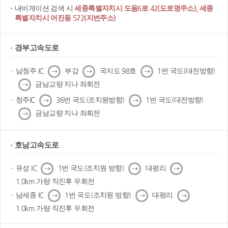
내비게이션 검색 시
세종특별자치시 도움6로 42(도로명주소), 세종
특별자치시 어진동 572(지번주소)
경부고속도로
다
다
다
남청주 IC
부강
국지도 98호
1번 국도(대전방향)
음
음
음
다
금남교량 지나 좌회전
음
다
다
청주IC
36번 국도(조치원방향)
1번 국도(대전방향)
음
음
다
금남교량 지나 좌회전
음
호남고속도로
다
다
다
유성 IC
1번 국도(조치원 방향)
대평리
음
음
음
1.0km 가량 직진후 우회전
다
다
다
남세종 IC
1번 국도(조치원 방향)
대평리
음
음
음
1.0km 가량 직진후 우회전