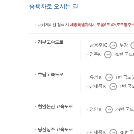
승용차로 오시는 길
내비게이션 검색 시
세종특별자치시 도움6로 42(도로명주소)
경부고속도로
다
남청주 IC
부강
음
다
청주IC
36번 국도
음
호남고속도로
다
유성 IC
1번 국도
음
다
남세종 IC
1번 국
음
천안논산 고속도로
다
정안 IC
23번 국
음
당진상주 고속도로
다
서세종 IC
36번 