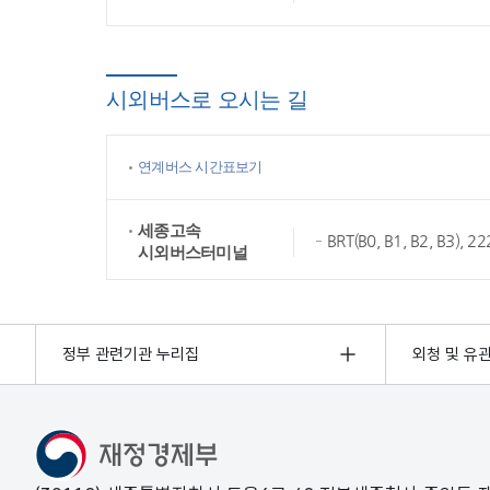
시외버스로 오시는 길
연계버스 시간표보기
세종고속
BRT(B0, B1, B2, B3),
시외버스터미널
정부 관련기관 누리집
외청 및 유