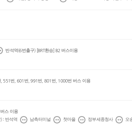
음
음
반석역(6번출구) [BRT환승] B2 버스이용
, 551번, 601번, 991번, 801번, 1000번 버스 이용
1번 버스 이용
↔
↔
↔
↔
) : 반석역
남측터미널
첫마을
정부세종청사
오