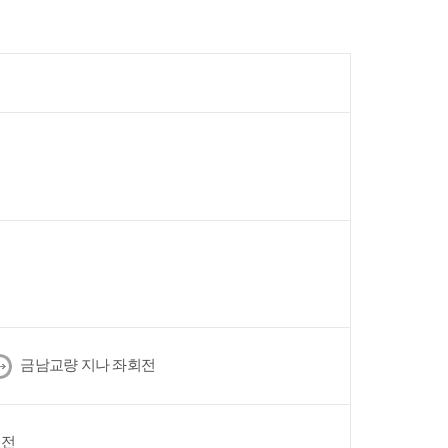
다
금남교량 지나 좌회전
음
회전