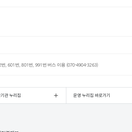
 222번, 601번, 801번, 991번 버스 이용 (070-4904-3263)
관기관 누리집
운영 누리집 바로가기