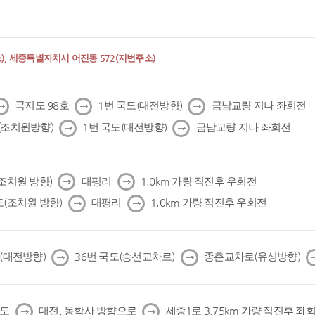
, 세종특별자치시 어진동 572(지번주소)
다
다
다
국지도 98호
1번 국도(대전방향)
금남교량 지나 좌회전
음
음
음
다
다
(조치원방향)
1번 국도(대전방향)
금남교량 지나 좌회전
음
음
다
다
(조치원 방향)
대평리
1.0km 가량 직진후 우회전
음
음
다
다
도(조치원 방향)
대평리
1.0km 가량 직진후 우회전
음
음
다
다
도(대전방향)
36번 국도(송선교차로)
종촌교차로(유성방향)
음
음
다
다
국도
대전, 동학사 방향으로
세종1로 3.75km 가량 직진후 좌