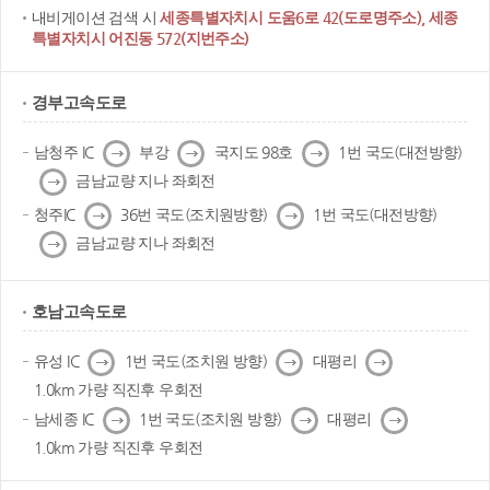
내비게이션 검색 시
세종특별자치시 도움6로 42(도로명주소), 세종
특별자치시 어진동 572(지번주소)
경부고속도로
다
다
다
남청주 IC
부강
국지도 98호
1번 국도(대전방향)
음
음
음
다
금남교량 지나 좌회전
음
다
다
청주IC
36번 국도(조치원방향)
1번 국도(대전방향)
음
음
다
금남교량 지나 좌회전
음
호남고속도로
다
다
다
유성 IC
1번 국도(조치원 방향)
대평리
음
음
음
1.0km 가량 직진후 우회전
다
다
다
남세종 IC
1번 국도(조치원 방향)
대평리
음
음
음
1.0km 가량 직진후 우회전