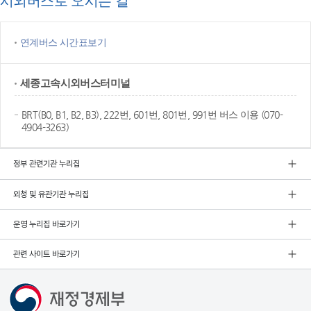
시외버스로 오시는 길
연계버스 시간표보기
세종고속
시외버스터미널
BRT(B0, B1, B2, B3), 222번, 601번, 801번, 991번 버스 이용 (070-
4904-3263)
정부 관련기관 누리집
외청 및 유관기관 누리집
운영 누리집 바로가기
관련 사이트 바로가기