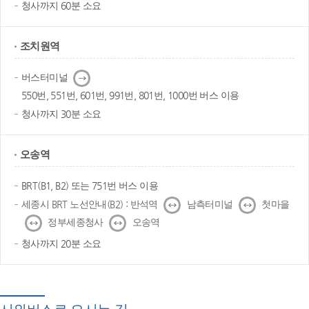
청사까지 60분 소요
조치원역
다
버스터미널
음
550번, 551번, 601번, 991번, 801번, 1000번 버스 이용
청사까지 30분 소요
오송역
BRT(B1, B2) 또는 751번 버스 이용
↔
↔
세종시 BRT 노선안내(B2) : 반석역
남측터미널
첫마을
↔
↔
정부세종청사
오송역
청사까지 20분 소요