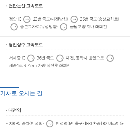
천안논산 고속도로
다
다
정안 IC
23번 국도(대전방향)
36번 국도(송선교차로)
음
음
다
다
종촌교차로(유성방향)
금남교량 지나 좌회전
음
음
당진상주 고속도로
다
다
다
서세종 IC
36번 국도
대전, 동학사 방향으로
음
음
음
세종1로 3.75km 가량 직진후 좌회전
기차로 오시는 길
대전역
다
지하철 승차(반석행)
반석역(6번출구) [BRT환승] B2 버스이용
음