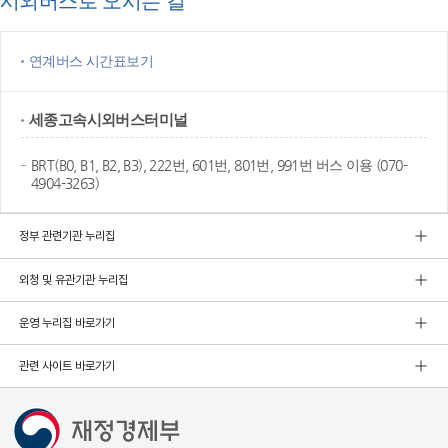
시외버스로 오시는 길
연계버스 시간표보기
세종고속
시외버스터미널
BRT(B0, B1, B2, B3), 222번, 601번, 801번, 991번 버스 이용 (070-
4904-3263)
정부 관련기관 누리집
외청 및 유관기관 누리집
운영 누리집 바로가기
관련 사이트 바로가기