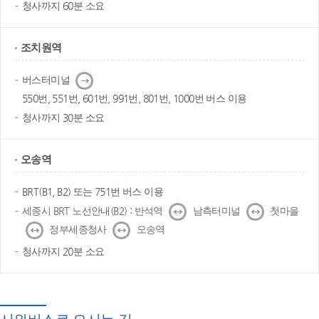
청사까지 60분 소요
조치원역
다
버스터미널
음
550번, 551번, 601번, 991번, 801번, 1000번 버스 이용
청사까지 30분 소요
오송역
BRT(B1, B2) 또는 751번 버스 이용
↔
↔
세종시 BRT 노선안내(B2) : 반석역
남측터미널
첫마을
↔
↔
정부세종청사
오송역
청사까지 20분 소요