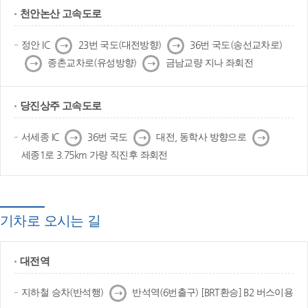
천안논산 고속도로
다
다
정안 IC
23번 국도(대전방향)
36번 국도(송선교차로)
음
음
다
다
종촌교차로(유성방향)
금남교량 지나 좌회전
음
음
당진상주 고속도로
다
다
다
서세종 IC
36번 국도
대전, 동학사 방향으로
음
음
음
세종1로 3.75km 가량 직진후 좌회전
기차로 오시는 길
대전역
다
지하철 승차(반석행)
반석역(6번출구) [BRT환승] B2 버스이용
음