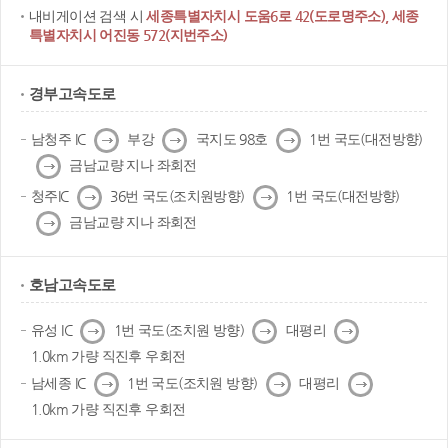
내비게이션 검색 시
세종특별자치시 도움6로 42(도로명주소), 세종
특별자치시 어진동 572(지번주소)
경부고속도로
다
다
다
남청주 IC
부강
국지도 98호
1번 국도(대전방향)
음
음
음
다
금남교량 지나 좌회전
음
다
다
청주IC
36번 국도(조치원방향)
1번 국도(대전방향)
음
음
다
금남교량 지나 좌회전
음
호남고속도로
다
다
다
유성 IC
1번 국도(조치원 방향)
대평리
음
음
음
1.0km 가량 직진후 우회전
다
다
다
남세종 IC
1번 국도(조치원 방향)
대평리
음
음
음
1.0km 가량 직진후 우회전