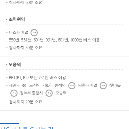
청사까지 60분 소요
조치원역
다
버스터미널
음
550번, 551번, 601번, 991번, 801번, 1000번 버스 이용
청사까지 30분 소요
오송역
BRT(B1, B2) 또는 751번 버스 이용
↔
↔
세종시 BRT 노선안내(B2) : 반석역
남측터미널
첫마을
↔
↔
정부세종청사
오송역
청사까지 20분 소요