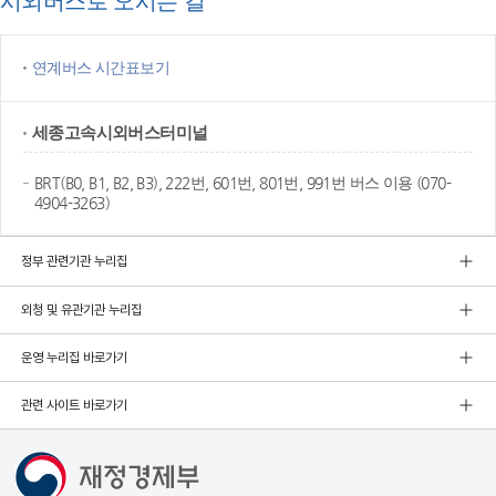
시외버스로 오시는 길
연계버스 시간표보기
세종고속
시외버스터미널
BRT(B0, B1, B2, B3), 222번, 601번, 801번, 991번 버스 이용 (070-
4904-3263)
정부 관련기관 누리집
외청 및 유관기관 누리집
운영 누리집 바로가기
관련 사이트 바로가기