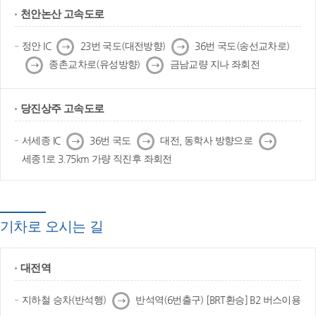
천안논산 고속도로
다
다
정안 IC
23번 국도(대전방향)
36번 국도(송선교차로)
음
음
다
다
종촌교차로(유성방향)
금남교량 지나 좌회전
음
음
당진상주 고속도로
다
다
다
서세종 IC
36번 국도
대전, 동학사 방향으로
음
음
음
세종1로 3.75km 가량 직진후 좌회전
기차로 오시는 길
대전역
다
지하철 승차(반석행)
반석역(6번출구) [BRT환승] B2 버스이용
음