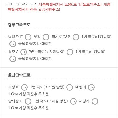
내비게이션 검색 시
세종특별자치시 도움6로 42(도로명주소), 세종
특별자치시 어진동 572(지번주소)
경부고속도로
다
다
다
남청주 IC
부강
국지도 98호
1번 국도(대전방향)
음
음
음
다
금남교량 지나 좌회전
음
다
다
청주IC
36번 국도(조치원방향)
1번 국도(대전방향)
음
음
다
금남교량 지나 좌회전
음
호남고속도로
다
다
다
유성 IC
1번 국도(조치원 방향)
대평리
음
음
음
1.0km 가량 직진후 우회전
다
다
다
남세종 IC
1번 국도(조치원 방향)
대평리
음
음
음
1.0km 가량 직진후 우회전