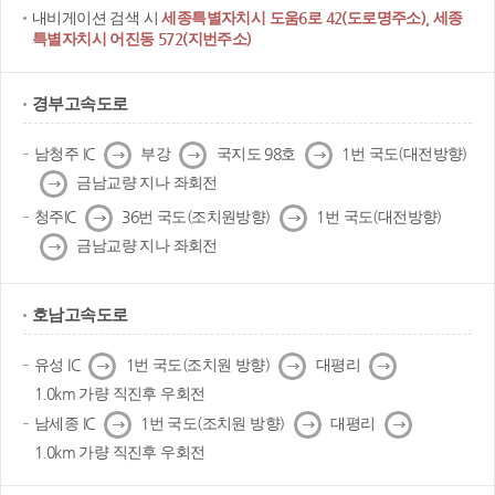
내비게이션 검색 시
세종특별자치시 도움6로 42(도로명주소), 세종
특별자치시 어진동 572(지번주소)
경부고속도로
다
다
다
남청주 IC
부강
국지도 98호
1번 국도(대전방향)
음
음
음
다
금남교량 지나 좌회전
음
다
다
청주IC
36번 국도(조치원방향)
1번 국도(대전방향)
음
음
다
금남교량 지나 좌회전
음
호남고속도로
다
다
다
유성 IC
1번 국도(조치원 방향)
대평리
음
음
음
1.0km 가량 직진후 우회전
다
다
다
남세종 IC
1번 국도(조치원 방향)
대평리
음
음
음
1.0km 가량 직진후 우회전