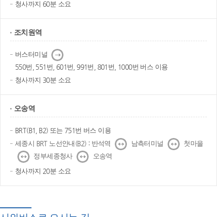
청사까지 60분 소요
조치원역
다
버스터미널
음
550번, 551번, 601번, 991번, 801번, 1000번 버스 이용
청사까지 30분 소요
오송역
BRT(B1, B2) 또는 751번 버스 이용
↔
↔
세종시 BRT 노선안내(B2) : 반석역
남측터미널
첫마을
↔
↔
정부세종청사
오송역
청사까지 20분 소요