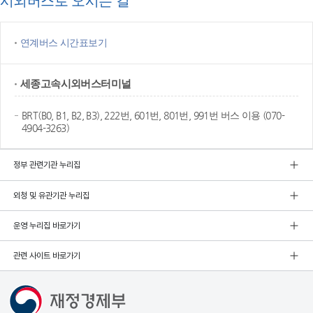
시외버스로 오시는 길
연계버스 시간표보기
세종고속
시외버스터미널
BRT(B0, B1, B2, B3), 222번, 601번, 801번, 991번 버스 이용 (070-
4904-3263)
정부 관련기관 누리집
외청 및 유관기관 누리집
운영 누리집 바로가기
관련 사이트 바로가기