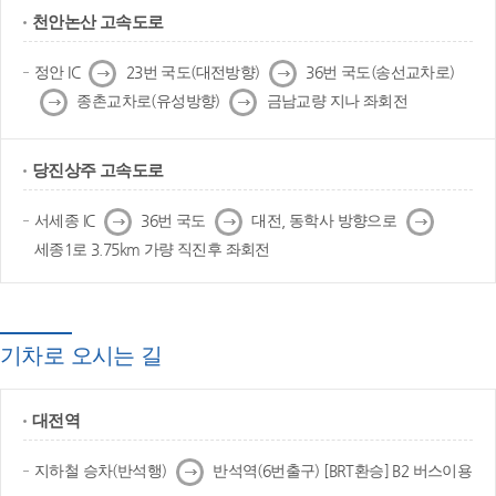
천안논산 고속도로
다
다
정안 IC
23번 국도(대전방향)
36번 국도(송선교차로)
음
음
다
다
종촌교차로(유성방향)
금남교량 지나 좌회전
음
음
당진상주 고속도로
다
다
다
서세종 IC
36번 국도
대전, 동학사 방향으로
음
음
음
세종1로 3.75km 가량 직진후 좌회전
기차로 오시는 길
대전역
다
지하철 승차(반석행)
반석역(6번출구) [BRT환승] B2 버스이용
음