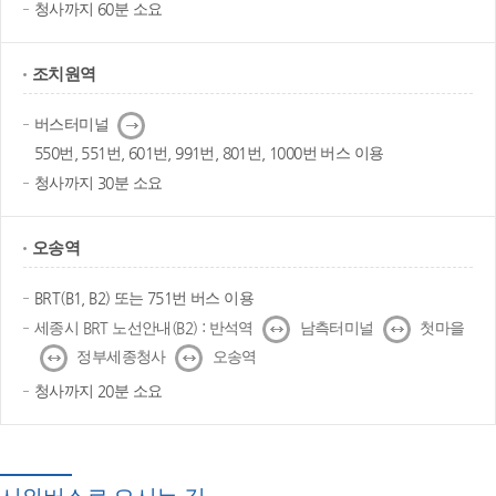
청사까지 60분 소요
조치원역
다
버스터미널
음
550번, 551번, 601번, 991번, 801번, 1000번 버스 이용
청사까지 30분 소요
오송역
BRT(B1, B2) 또는 751번 버스 이용
↔
↔
세종시 BRT 노선안내(B2) : 반석역
남측터미널
첫마을
↔
↔
정부세종청사
오송역
청사까지 20분 소요