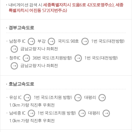
내비게이션 검색 시
세종특별자치시 도움6로 42(도로명주소), 세종
특별자치시 어진동 572(지번주소)
경부고속도로
다
다
다
남청주 IC
부강
국지도 98호
1번 국도(대전방향)
음
음
음
다
금남교량 지나 좌회전
음
다
다
청주IC
36번 국도(조치원방향)
1번 국도(대전방향)
음
음
다
금남교량 지나 좌회전
음
호남고속도로
다
다
다
유성 IC
1번 국도(조치원 방향)
대평리
음
음
음
1.0km 가량 직진후 우회전
다
다
다
남세종 IC
1번 국도(조치원 방향)
대평리
음
음
음
1.0km 가량 직진후 우회전