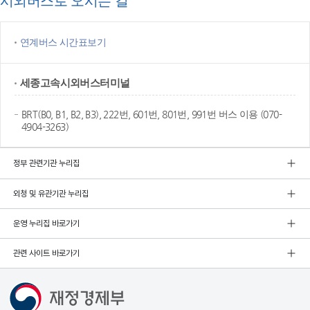
시외버스로 오시는 길
연계버스 시간표보기
세종고속
시외버스터미널
BRT(B0, B1, B2, B3), 222번, 601번, 801번, 991번 버스 이용 (070-
4904-3263)
정부 관련기관 누리집
외청 및 유관기관 누리집
운영 누리집 바로가기
관련 사이트 바로가기