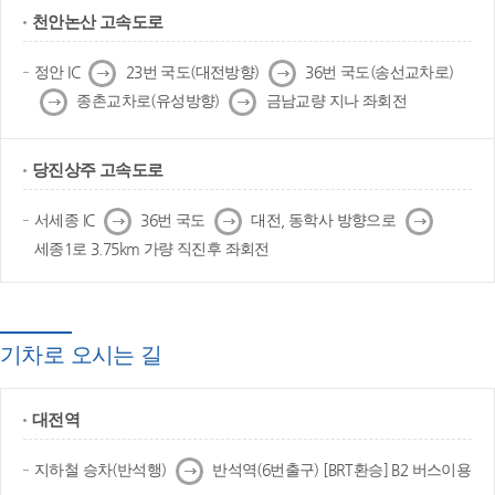
천안논산 고속도로
다
다
정안 IC
23번 국도(대전방향)
36번 국도(송선교차로)
음
음
다
다
종촌교차로(유성방향)
금남교량 지나 좌회전
음
음
당진상주 고속도로
다
다
다
서세종 IC
36번 국도
대전, 동학사 방향으로
음
음
음
세종1로 3.75km 가량 직진후 좌회전
기차로 오시는 길
대전역
다
지하철 승차(반석행)
반석역(6번출구) [BRT환승] B2 버스이용
음