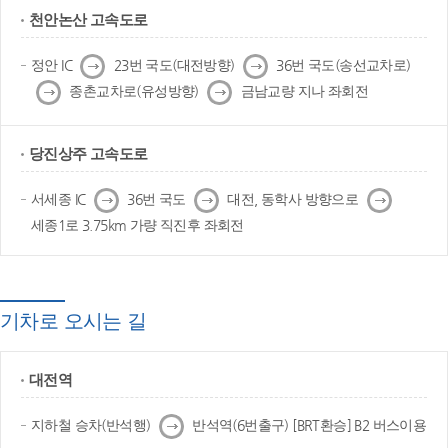
천안논산 고속도로
다
다
정안 IC
23번 국도(대전방향)
36번 국도(송선교차로)
음
음
다
다
종촌교차로(유성방향)
금남교량 지나 좌회전
음
음
당진상주 고속도로
다
다
다
서세종 IC
36번 국도
대전, 동학사 방향으로
음
음
음
세종1로 3.75km 가량 직진후 좌회전
기차로 오시는 길
대전역
다
지하철 승차(반석행)
반석역(6번출구) [BRT환승] B2 버스이용
음