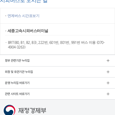
시외버스로 오시는 길
연계버스 시간표보기
세종고속
시외버스터미널
BRT(B0, B1, B2, B3), 222번, 601번, 801번, 991번 버스 이용 (070-
4904-3263)
정부 관련기관 누리집
외청 및 유관기관 누리집
운영 누리집 바로가기
관련 사이트 바로가기