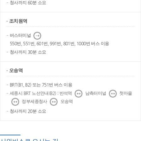
청사까지 60분 소요
조치원역
다
버스터미널
음
550번, 551번, 601번, 991번, 801번, 1000번 버스 이용
청사까지 30분 소요
오송역
BRT(B1, B2) 또는 751번 버스 이용
↔
↔
세종시 BRT 노선안내(B2) : 반석역
남측터미널
첫마을
↔
↔
정부세종청사
오송역
청사까지 20분 소요