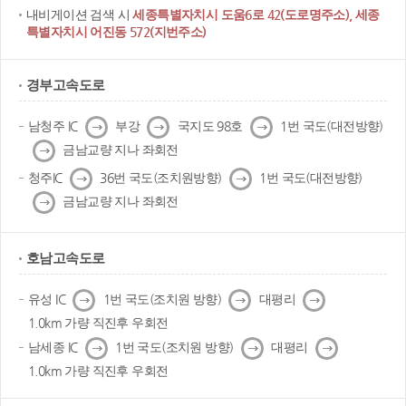
내비게이션 검색 시
세종특별자치시 도움6로 42(도로명주소), 세종
특별자치시 어진동 572(지번주소)
경부고속도로
다
다
다
남청주 IC
부강
국지도 98호
1번 국도(대전방향)
음
음
음
다
금남교량 지나 좌회전
음
다
다
청주IC
36번 국도(조치원방향)
1번 국도(대전방향)
음
음
다
금남교량 지나 좌회전
음
호남고속도로
다
다
다
유성 IC
1번 국도(조치원 방향)
대평리
음
음
음
1.0km 가량 직진후 우회전
다
다
다
남세종 IC
1번 국도(조치원 방향)
대평리
음
음
음
1.0km 가량 직진후 우회전