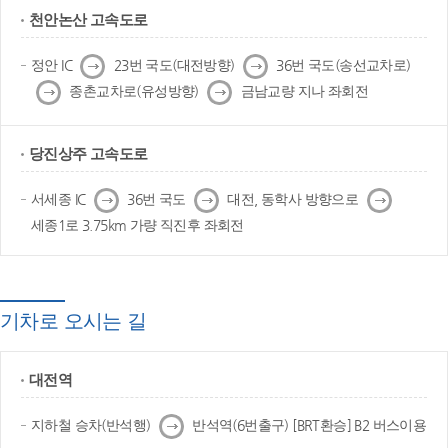
천안논산 고속도로
다
다
정안 IC
23번 국도(대전방향)
36번 국도(송선교차로)
음
음
다
다
종촌교차로(유성방향)
금남교량 지나 좌회전
음
음
당진상주 고속도로
다
다
다
서세종 IC
36번 국도
대전, 동학사 방향으로
음
음
음
세종1로 3.75km 가량 직진후 좌회전
기차로 오시는 길
대전역
다
지하철 승차(반석행)
반석역(6번출구) [BRT환승] B2 버스이용
음