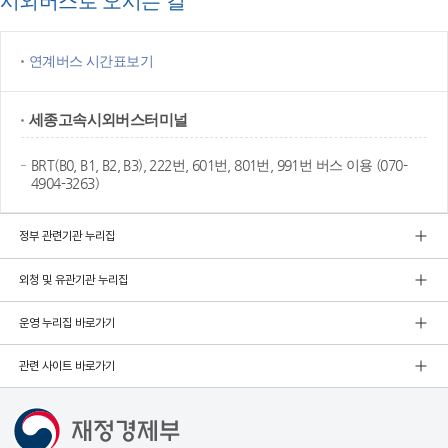
시외버스로 오시는 길
연계버스 시간표보기
세종고속
시외버스터미널
BRT(B0, B1, B2, B3), 222번, 601번, 801번, 991번 버스 이용 (070-
4904-3263)
정부 관련기관 누리집
외청 및 유관기관 누리집
운영 누리집 바로가기
관련 사이트 바로가기