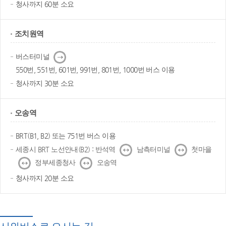
청사까지 60분 소요
조치원역
다
버스터미널
음
550번, 551번, 601번, 991번, 801번, 1000번 버스 이용
청사까지 30분 소요
오송역
BRT(B1, B2) 또는 751번 버스 이용
↔
↔
세종시 BRT 노선안내(B2) : 반석역
남측터미널
첫마을
↔
↔
정부세종청사
오송역
청사까지 20분 소요