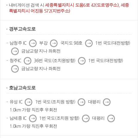
내비게이션 검색 시
세종특별자치시 도움6로 42(도로명주소), 세종
특별자치시 어진동 572(지번주소)
경부고속도로
다
다
다
남청주 IC
부강
국지도 98호
1번 국도(대전방향)
음
음
음
다
금남교량 지나 좌회전
음
다
다
청주IC
36번 국도(조치원방향)
1번 국도(대전방향)
음
음
다
금남교량 지나 좌회전
음
호남고속도로
다
다
다
유성 IC
1번 국도(조치원 방향)
대평리
음
음
음
1.0km 가량 직진후 우회전
다
다
다
남세종 IC
1번 국도(조치원 방향)
대평리
음
음
음
1.0km 가량 직진후 우회전