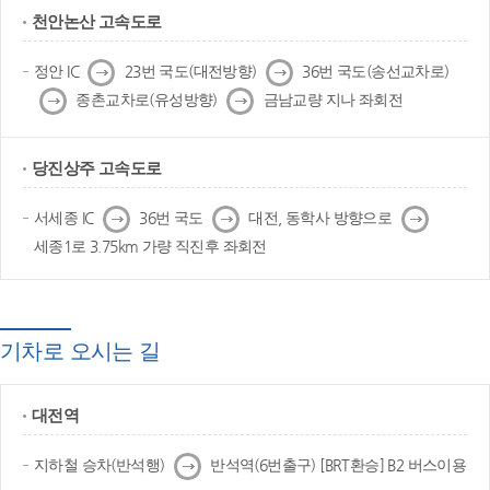
천안논산 고속도로
다
다
정안 IC
23번 국도(대전방향)
36번 국도(송선교차로)
음
음
다
다
종촌교차로(유성방향)
금남교량 지나 좌회전
음
음
당진상주 고속도로
다
다
다
서세종 IC
36번 국도
대전, 동학사 방향으로
음
음
음
세종1로 3.75km 가량 직진후 좌회전
기차로 오시는 길
대전역
다
지하철 승차(반석행)
반석역(6번출구) [BRT환승] B2 버스이용
음