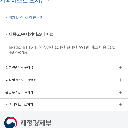
시외버스로 오시는 길
연계버스 시간표보기
세종고속
시외버스터미널
BRT(B0, B1, B2, B3), 222번, 601번, 801번, 991번 버스 이용 (070-
4904-3263)
정부 관련기관 누리집
외청 및 유관기관 누리집
운영 누리집 바로가기
관련 사이트 바로가기