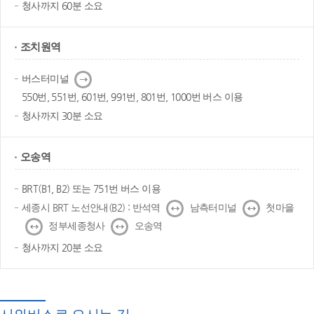
청사까지 60분 소요
조치원역
다
버스터미널
음
550번, 551번, 601번, 991번, 801번, 1000번 버스 이용
청사까지 30분 소요
오송역
BRT(B1, B2) 또는 751번 버스 이용
↔
↔
세종시 BRT 노선안내(B2) : 반석역
남측터미널
첫마을
↔
↔
정부세종청사
오송역
청사까지 20분 소요