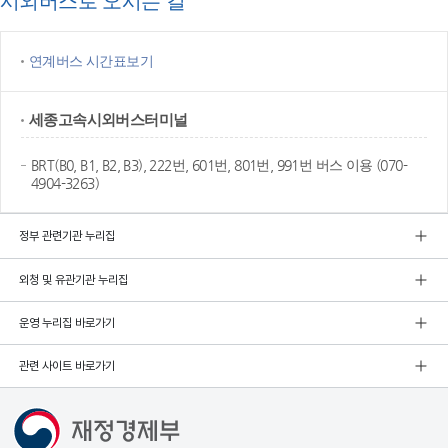
시외버스로 오시는 길
연계버스 시간표보기
세종고속
시외버스터미널
BRT(B0, B1, B2, B3), 222번, 601번, 801번, 991번 버스 이용 (070-
4904-3263)
정부 관련기관 누리집
외청 및 유관기관 누리집
운영 누리집 바로가기
관련 사이트 바로가기