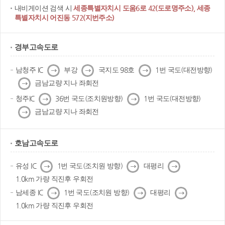
내비게이션 검색 시
세종특별자치시 도움6로 42(도로명주소), 세종
특별자치시 어진동 572(지번주소)
경부고속도로
다
다
다
남청주 IC
부강
국지도 98호
1번 국도(대전방향)
음
음
음
다
금남교량 지나 좌회전
음
다
다
청주IC
36번 국도(조치원방향)
1번 국도(대전방향)
음
음
다
금남교량 지나 좌회전
음
호남고속도로
다
다
다
유성 IC
1번 국도(조치원 방향)
대평리
음
음
음
1.0km 가량 직진후 우회전
다
다
다
남세종 IC
1번 국도(조치원 방향)
대평리
음
음
음
1.0km 가량 직진후 우회전