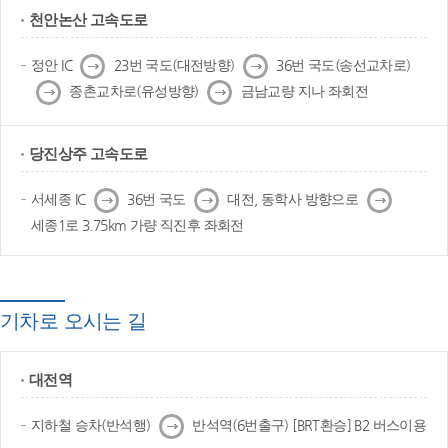
천안논산 고속도로
다
다
정안 IC
23번 국도(대전방향)
36번 국도(송선교차로)
음
음
다
다
종촌교차로(유성방향)
금남교량 지나 좌회전
음
음
당진상주 고속도로
다
다
다
서세종 IC
36번 국도
대전, 동학사 방향으로
음
음
음
세종1로 3.75km 가량 직진후 좌회전
기차로 오시는 길
대전역
다
지하철 승차(반석행)
반석역(6번출구) [BRT환승] B2 버스이용
음