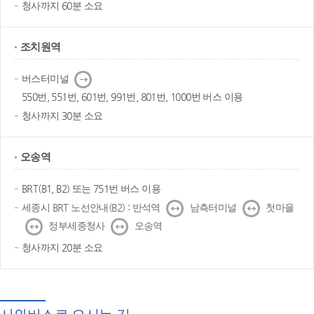
청사까지 60분 소요
조치원역
다
버스터미널
음
550번, 551번, 601번, 991번, 801번, 1000번 버스 이용
청사까지 30분 소요
오송역
BRT(B1, B2) 또는 751번 버스 이용
↔
↔
세종시 BRT 노선안내(B2) : 반석역
남측터미널
첫마을
↔
↔
정부세종청사
오송역
청사까지 20분 소요