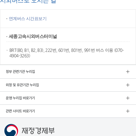
시외버스로 오시는 길
연계버스 시간표보기
세종고속
시외버스터미널
BRT(B0, B1, B2, B3), 222번, 601번, 801번, 991번 버스 이용 (070-
4904-3263)
정부 관련기관 누리집
외청 및 유관기관 누리집
운영 누리집 바로가기
관련 사이트 바로가기