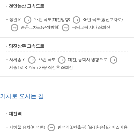
천안논산 고속도로
다
다
정안 IC
23번 국도(대전방향)
36번 국도(송선교차로)
음
음
다
다
종촌교차로(유성방향)
금남교량 지나 좌회전
음
음
당진상주 고속도로
다
다
다
서세종 IC
36번 국도
대전, 동학사 방향으로
음
음
음
세종1로 3.75km 가량 직진후 좌회전
기차로 오시는 길
대전역
다
지하철 승차(반석행)
반석역(6번출구) [BRT환승] B2 버스이용
음