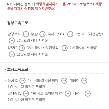
내비게이션 검색 시
세종특별자치시 도움6로 42(도로명주소), 세종
특별자치시 어진동 572(지번주소)
경부고속도로
다
다
다
남청주 IC
부강
국지도 98호
1번 국도(대전방향)
음
음
음
다
금남교량 지나 좌회전
음
다
다
청주IC
36번 국도(조치원방향)
1번 국도(대전방향)
음
음
다
금남교량 지나 좌회전
음
호남고속도로
다
다
다
유성 IC
1번 국도(조치원 방향)
대평리
음
음
음
1.0km 가량 직진후 우회전
다
다
다
남세종 IC
1번 국도(조치원 방향)
대평리
음
음
음
1.0km 가량 직진후 우회전