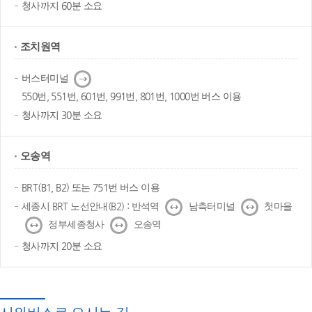
청사까지 60분 소요
조치원역
다
버스터미널
음
550번, 551번, 601번, 991번, 801번, 1000번 버스 이용
청사까지 30분 소요
오송역
BRT(B1, B2) 또는 751번 버스 이용
↔
↔
세종시 BRT 노선안내(B2) : 반석역
남측터미널
첫마을
↔
↔
정부세종청사
오송역
청사까지 20분 소요