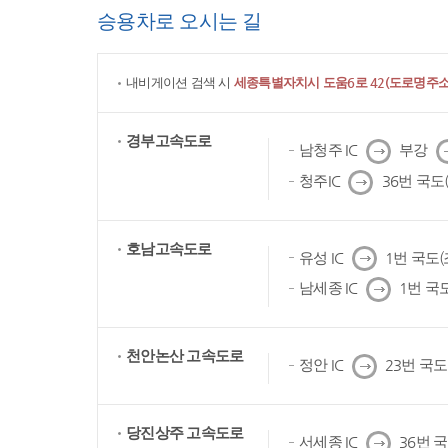
승용차로 오시는 길
내비게이션 검색 시
세종특별자치시 도움6로 42(도로명주소)
경부고속도로
다
남청주 IC
부강
음
다
청주IC
36번 국도
음
호남고속도로
다
유성 IC
1번 국도
음
다
남세종 IC
1번 국
음
천안논산 고속도로
다
정안 IC
23번 국
음
당진상주 고속도로
다
서세종 IC
36번 