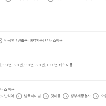
음
음
반석역(6번출구) [BRT환승] B2 버스이용
, 551번, 601번, 991번, 801번, 1000번 버스 이용
1번 버스 이용
↔
↔
↔
↔
) : 반석역
남측터미널
첫마을
정부세종청사
오