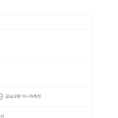
다
금남교량 지나 좌회전
음
회전