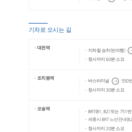
음
기차로 오시는 길
대전역
다
지하철 승차(반석행)
음
청사까지 60분 소요
조치원역
다
버스터미널
550번
음
청사까지 30분 소요
오송역
BRT(B1, B2) 또는 75
세종시 BRT 노선안내(B2
청사까지 20분 소요