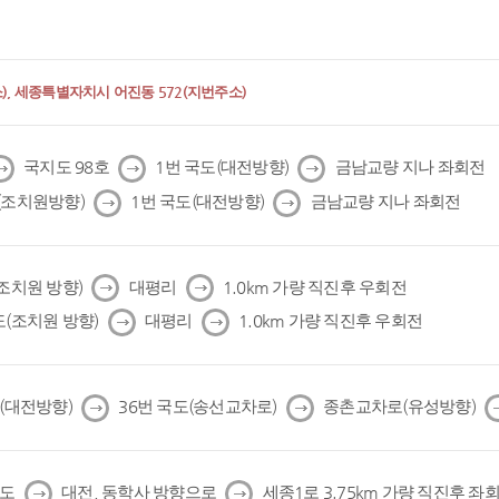
, 세종특별자치시 어진동 572(지번주소)
다
다
다
국지도 98호
1번 국도(대전방향)
금남교량 지나 좌회전
음
음
음
다
다
(조치원방향)
1번 국도(대전방향)
금남교량 지나 좌회전
음
음
다
다
(조치원 방향)
대평리
1.0km 가량 직진후 우회전
음
음
다
다
도(조치원 방향)
대평리
1.0km 가량 직진후 우회전
음
음
다
다
도(대전방향)
36번 국도(송선교차로)
종촌교차로(유성방향)
음
음
다
다
국도
대전, 동학사 방향으로
세종1로 3.75km 가량 직진후 좌