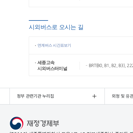
시외버스로 오시는 길
연계버스 시간표보기
세종고속
BRT(B0, B1, B2, B3),
시외버스터미널
정부 관련기관 누리집
외청 및 유