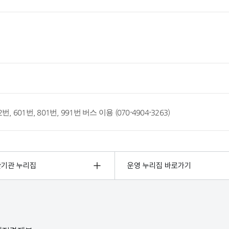
 222번, 601번, 801번, 991번 버스 이용 (070-4904-3263)
관기관 누리집
운영 누리집 바로가기