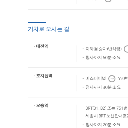
음
기차로 오시는 길
대전역
다
지하철 승차(반석행)
음
청사까지 60분 소요
조치원역
다
버스터미널
550번
음
청사까지 30분 소요
오송역
BRT(B1, B2) 또는 75
세종시 BRT 노선안내(B2
청사까지 20분 소요