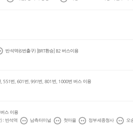
음
음
반석역(6번출구) [BRT환승] B2 버스이용
, 551번, 601번, 991번, 801번, 1000번 버스 이용
1번 버스 이용
↔
↔
↔
↔
) : 반석역
남측터미널
첫마을
정부세종청사
오