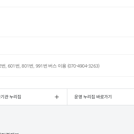
 222번, 601번, 801번, 991번 버스 이용 (070-4904-3263)
관기관 누리집
운영 누리집 바로가기