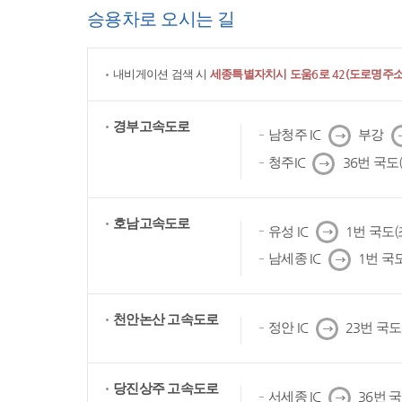
승용차로 오시는 길
내비게이션 검색 시
세종특별자치시 도움6로 42(도로명주소)
경부고속도로
다
남청주 IC
부강
음
다
청주IC
36번 국도
음
호남고속도로
다
유성 IC
1번 국도
음
다
남세종 IC
1번 국
음
천안논산 고속도로
다
정안 IC
23번 국
음
당진상주 고속도로
다
서세종 IC
36번 