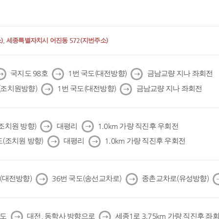
, 세종특별자치시 어진동 572(지번주소)
다
다
다
국지도 98호
1번 국도(대전방향)
금남교량 지나 좌회전
음
음
음
다
다
(조치원방향)
1번 국도(대전방향)
금남교량 지나 좌회전
음
음
다
다
(조치원 방향)
대평리
1.0km 가량 직진후 우회전
음
음
다
다
도(조치원 방향)
대평리
1.0km 가량 직진후 우회전
음
음
다
다
도(대전방향)
36번 국도(송선교차로)
종촌교차로(유성방향)
음
음
다
다
국도
대전, 동학사 방향으로
세종1로 3.75km 가량 직진후 좌