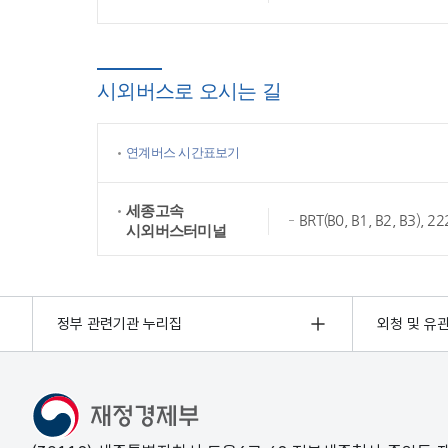
시외버스로 오시는 길
연계버스 시간표보기
세종고속
BRT(B0, B1, B2, B3),
시외버스터미널
정부 관련기관 누리집
외청 및 유