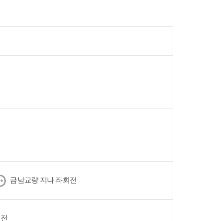
다
금남교량 지나 좌회전
음
회전