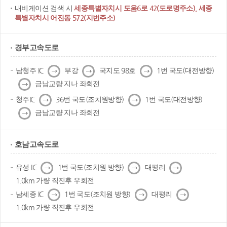
내비게이션 검색 시
세종특별자치시 도움6로 42(도로명주소), 세종
특별자치시 어진동 572(지번주소)
경부고속도로
다
다
다
남청주 IC
부강
국지도 98호
1번 국도(대전방향)
음
음
음
다
금남교량 지나 좌회전
음
다
다
청주IC
36번 국도(조치원방향)
1번 국도(대전방향)
음
음
다
금남교량 지나 좌회전
음
호남고속도로
다
다
다
유성 IC
1번 국도(조치원 방향)
대평리
음
음
음
1.0km 가량 직진후 우회전
다
다
다
남세종 IC
1번 국도(조치원 방향)
대평리
음
음
음
1.0km 가량 직진후 우회전