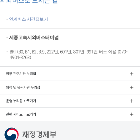
시외버스로 오시는 길
연계버스 시간표보기
세종고속
시외버스터미널
BRT(B0, B1, B2, B3), 222번, 601번, 801번, 991번 버스 이용 (070-
4904-3263)
정부 관련기관 누리집
외청 및 유관기관 누리집
운영 누리집 바로가기
관련 사이트 바로가기