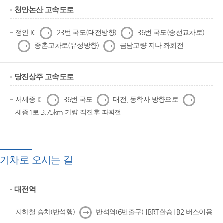
천안논산 고속도로
다
다
정안 IC
23번 국도(대전방향)
36번 국도(송선교차로)
음
음
다
다
종촌교차로(유성방향)
금남교량 지나 좌회전
음
음
당진상주 고속도로
다
다
다
서세종 IC
36번 국도
대전, 동학사 방향으로
음
음
음
세종1로 3.75km 가량 직진후 좌회전
기차로 오시는 길
대전역
다
지하철 승차(반석행)
반석역(6번출구) [BRT환승] B2 버스이용
음