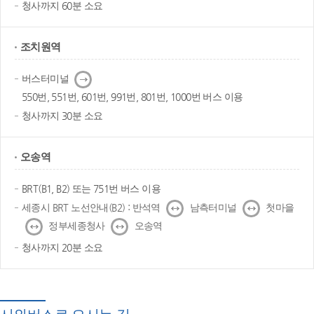
청사까지 60분 소요
조치원역
다
버스터미널
음
550번, 551번, 601번, 991번, 801번, 1000번 버스 이용
청사까지 30분 소요
오송역
BRT(B1, B2) 또는 751번 버스 이용
↔
↔
세종시 BRT 노선안내(B2) : 반석역
남측터미널
첫마을
↔
↔
정부세종청사
오송역
청사까지 20분 소요